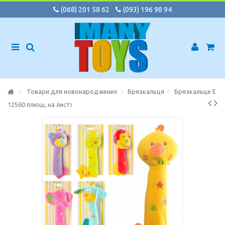
(068) 201 58 62
(093) 196 98 94
Товари для новонароджених
Брязкальця
Брязкальце E
12560 плюш, на листі