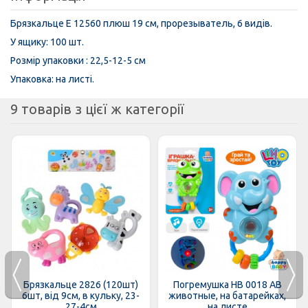
Брязкальце E 12560 плюш 19 см, прорезыватель, 6 видів.
У ящику: 100 шт.
Розмір упаковки : 22,5-12-5 см
Упаковка: на листі.
9 товарів з цієї ж категорії
Брязкальце 2826 (120шт)
Погремушка HB 0018 AB
6шт, від 9см, в кульку, 23-
животные, на батарейках,
27-4см
на листе