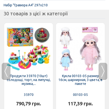
Набір "Гравюра А4" 297х210
30 товарів з цієї ж категорії
Продукти 35970 (10шт)
Кукла 00103-05 размер
солодощі, торт, на липучці,
16см, шарнирная, 3 цвета, в
музика,...
пакете
35970
00103-05
790,79 грн.
117,39 грн.