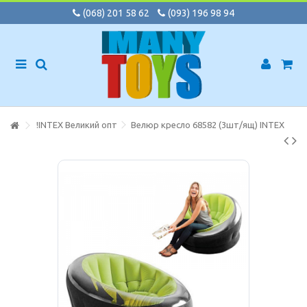
(068) 201 58 62
(093) 196 98 94
!INTEX Великий опт
Велюр кресло 68582 (3шт/ящ) INTEX