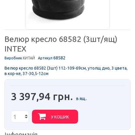
Велюр кресло 68582 (3шт/ящ)
INTEX
68582
Виробник
КИТАЙ
Артикул
Велюр кресло 68582 (3шт) 112-109-69см, утолщ дно, 3 цвета,
в кор-ке, 37-30,5-12см
3 397,94 грн.
в ящ..
У КОШИК
Інформація