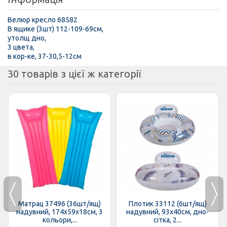
Велюр кресло 68582
В ящике (3шт) 112-109-69см,
утолщ дно,
3 цвета,
в кор-ке, 37-30,5-12см
30 товарів з цієї ж категорії
Матрац 37496 (36шт/ящ)
Плотик 33112 (6шт/ящ)
надувний, 174х59х18см, 3
надувний, 93х40см, дно-
кольори,...
сітка, 2...