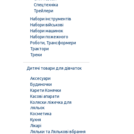
Спецтехніка
Трейлери
Набори інструментів
Набори військові
Набори машинок
Набори пожежного
Роботи, Трансформери
Трактори
Треки
Дитячі товари для дівчаток
Аксесуари
Будиночки
Карети Конячки
Касові апарати
Коляски ліжечка для
ляльок
Косметика
Кухня
Лікарі
Ляльки та Лялькові вбрання