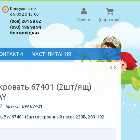
Консультанти:
с 6-00 до 15-00
Увійти
(порожній)
(068) 201 58 62
(093) 196 98 94
без вихідних
ОНТАКТИ
ЧАСТІ ПИТАННЯ
кровать 67401 (2шт/ящ)
AY
BW 67401
Й
Артикул
ь BW 67401 (2шт) встроенный насос 220В, 203-102-