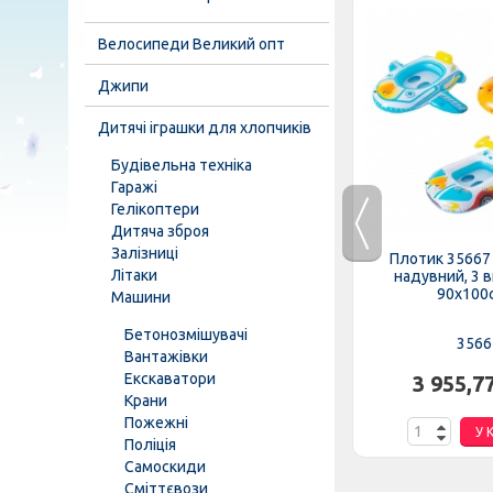
Велосипеди Великий опт
Джипи
Дитячі іграшки для хлопчиків
Будівельна техніка
Гаражі
Гелікоптери
Дитяча зброя
Залізниці
) INTEX,
Очки для плавания 55611
Плотик 35667
Літаки
см, 2...
(12шт/ящ) INTEX, 3 цвета,...
надувний, 3 
90х100см
Машини
Бетонозмішувачі
55611
3566
Вантажівки
Екскаватори
н.
702,98 грн.
3 955,7
Крани
Пожежні
К
У КОШИК
У 
Поліція
Самоскиди
Сміттєвози