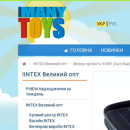
УКР
РУС
ГОЛОВНА
НОВИНКИ
!INTEX Великий опт
Велюр кровать 67401 (2шт/ящ
!INTEX Великий опт
!!! NEW Надходження за
тиждень
!INTEX Великий опт
Ігровий центр INTEX
Басейн INTEX
Велюрові вироби INTEX