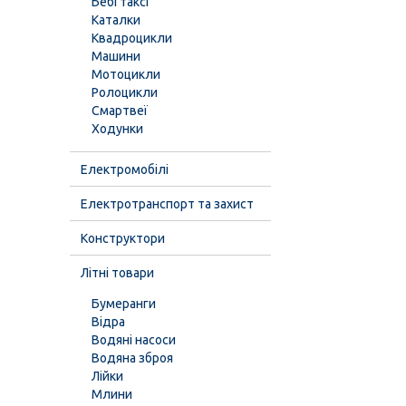
Бебі таксі
Каталки
Квадроцикли
Машини
Мотоцикли
Ролоцикли
Смартвеї
Ходунки
Електромобілі
Електротранспорт та захист
Конструктори
Літні товари
Бумеранги
Відра
Водяні насоси
Водяна зброя
Лійки
Млини