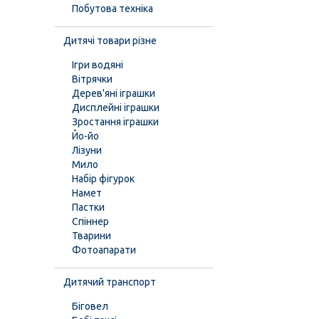
Побутова техніка
Дитячі товари різне
Ігри водяні
Вітрячки
Дерев'яні іграшки
Дисплейні іграшки
Зростання іграшки
Йо-йо
Лізуни
Мило
Набір фігурок
Намет
Пастки
Спіннер
Тварини
Фотоапарати
Дитячий транспорт
Біговел