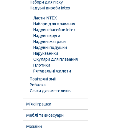
Набори для піску
Надувні вироби Intex
Ласти INTEX
Набори для плавання
Надувні басейни Intex
Надувні круги
Надувні матраси
Надувні подушки
Нарукавники
Окуляри для плавання
Плотики
Рятувальні жилети
Повітряні змії
Рибалка
Сачки для метеликів
М'які іграшки
Меблі та аксесуари
Мозаїки