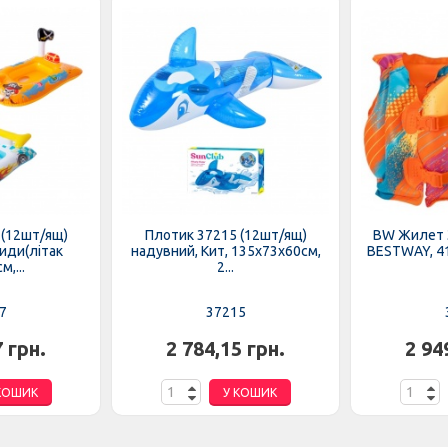
 (12шт/ящ)
Плотик 37215 (12шт/ящ)
BW Жилет 
види(літак
надувний, Кит, 135х73х60см,
BESTWAY, 41
,...
2...
7
37215
7 грн.
2 784,15 грн.
2 94
КОШИК
У КОШИК