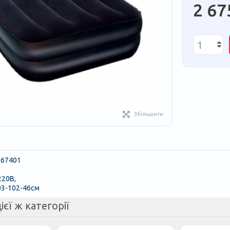
2 67
Збільшити
 67401
220В,
03-102-46см
ієї ж категорії