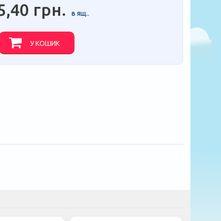
5,40 грн.
в ящ..
У КОШИК