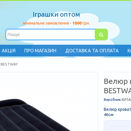
Іграшки оптом
мінімальне замовлення -
1000
грн.
АКЦІЯ
ПРО МАГАЗИН
ДОСТАВКА ТА ОПЛАТА
К
) BESTWAY
Велюр 
BESTW
Виробник
КИТА
Велюр кроват
46см