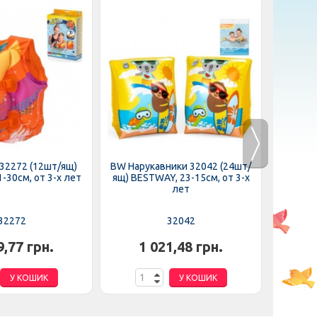
32272 (12шт/ящ)
BW Нарукавники 32042 (24шт/
BW Нару
-30см, от 3-х лет
ящ) BESTWAY, 23-15см, от 3-х
ящ) 
лет
32272
32042
9,77 грн.
1 021,48 грн.
4
У КОШИК
У КОШИК