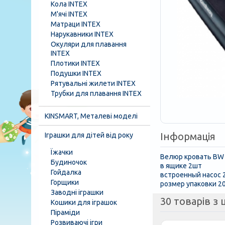
Кола INTEX
М'ячі INTEX
Матраци INTEX
Нарукавники INTEX
Окуляри для плавання
INTEX
Плотики INTEX
Подушки INTEX
Рятувальні жилети INTEX
Трубки для плавання INTEX
KINSMART, Металеві моделі
Інформація
Іграшки для дітей від року
Їжачки
Велюр кровать BW
Будиночок
в ящике 2шт
Гойдалка
встроенный насос 
Горщики
розмер упаковки 2
Заводні іграшки
30 товарів з ц
Кошики для іграшок
Піраміди
Розвиваючі ігри