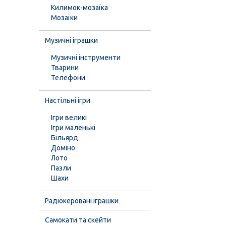
Килимок-мозаїка
Мозаїки
Музичні іграшки
Музичні інструменти
Тварини
Телефони
Настільні ігри
Ігри великі
Ігри маленькі
Більярд
Доміно
Лото
Пазли
Шахи
Радіокеровані іграшки
Самокати та скейти