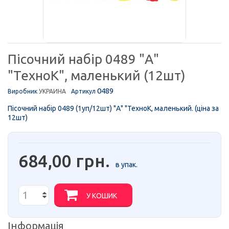
Пісочний набір 0489 "А"
"ТехноК", маленький (12шт)
0489
Виробник
УКРАИНА
Артикул
Пісочний набір 0489 (1уп/12шт) "А" "ТехноК, маленький. (ціна за
12шт)
684,00 грн.
в упак.
У КОШИК
Інформація