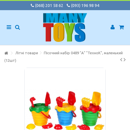
(068) 201 58 62
(093) 196 98 94
Літні товари
Пісочний набір 0489 "А" "ТехноК", маленький
(12шт)