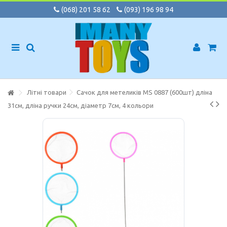
(068) 201 58 62
(093) 196 98 94
Літні товари
Сачок для метеликів MS 0887 (600шт) дліна
31см, дліна ручки 24см, діаметр 7см, 4 кольори