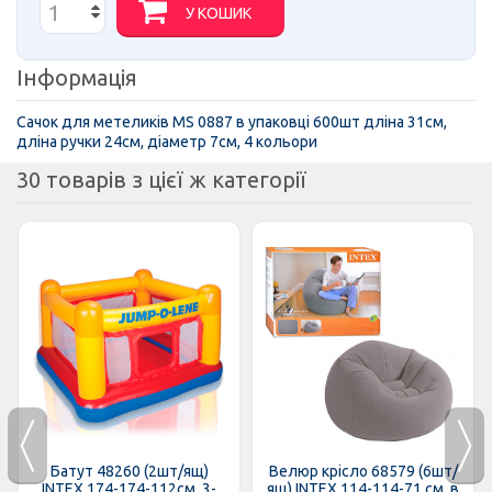
У КОШИК
Інформація
Сачок для метеликів MS 0887 в упаковці 600шт дліна 31см,
дліна ручки 24см, діаметр 7см, 4 кольори
30 товарів з цієї ж категорії
Батут 48260 (2шт/ящ)
Велюр крісло 68579 (6шт/
INTEX 174-174-112см, 3-
ящ) INTEX 114-114-71 см, в