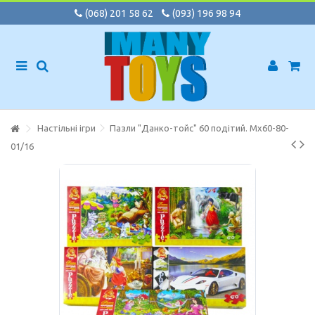
(068) 201 58 62
(093) 196 98 94
Настільні ігри
Пазли "Данко-тойс" 60 подітий. Mx60-80-
01/16