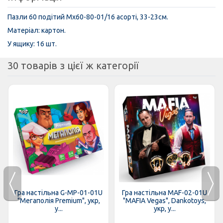
Пазли 60 подітий Mx60-80-01/16 асорті, 33-23см.
Матеріал: картон.
У ящику: 16 шт.
30 товарів з цієї ж категорії
Гра настільна G-MP-01-01U
Гра настільна MAF-02-01U
"Мегаполія Premium", укр,
"MAFIA Vegas", Dankotoys,
у...
укр, у...