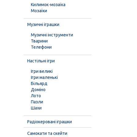
Килимок-мозаїка
Мозаїки
Музичні іграшки
Музичні інструменти
Тварини
Телефони
Настільні ігри
Ігри великі
Ігри маленькі
Більярд
Доміно
Лото
Пазли
Шахи
Радіокеровані іграшки
Самокати та скейти