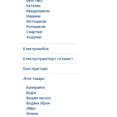
Бебі таксі
Каталки
Квадроцикли
Машини
Мотоцикли
Ролоцикли
Смартвеї
Ходунки
Електромобілі
Електротранспорт та захист
Конструктори
Літні товари
Бумеранги
Відра
Водяні насоси
Водяна зброя
Лійки
Млини