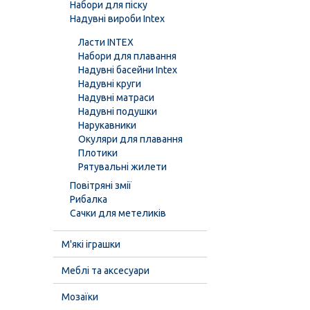
Набори для піску
Надувні вироби Intex
Ласти INTEX
Набори для плавання
Надувні басейни Intex
Надувні круги
Надувні матраси
Надувні подушки
Нарукавники
Окуляри для плавання
Плотики
Рятувальні жилети
Повітряні змії
Рибалка
Сачки для метеликів
М'які іграшки
Меблі та аксесуари
Мозаїки