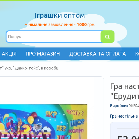
Іграшки оптом
мінімальне замовлення -
1000
грн.
АКЦІЯ
ПРО МАГАЗИН
ДОСТАВКА ТА ОПЛАТА
К
т" укр, "Данко-тойс", в коробці
Гра нас
"Ерудит
Виробник
УКРА
Гра настільна