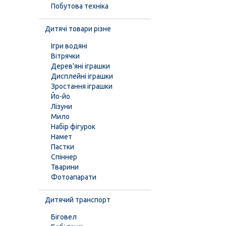
Побутова техніка
Дитячі товари різне
Ігри водяні
Вітрячки
Дерев'яні іграшки
Дисплейні іграшки
Зростання іграшки
Йо-йо
Лізуни
Мило
Набір фігурок
Намет
Пастки
Спіннер
Тварини
Фотоапарати
Дитячий транспорт
Біговел