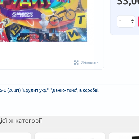
53,0
Збільшити
-U (20шт) "Ерудит укр.", "Данко-тойс", в коробці.
ієї ж категорії