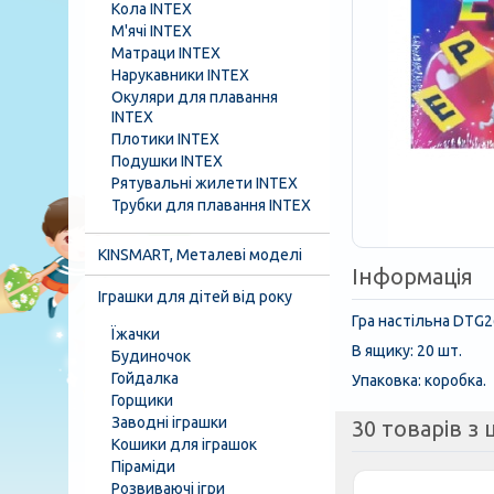
Кола INTEX
М'ячі INTEX
Матраци INTEX
Нарукавники INTEX
Окуляри для плавання
INTEX
Плотики INTEX
Подушки INTEX
Рятувальні жилети INTEX
Трубки для плавання INTEX
KINSMART, Металеві моделі
Інформація
Іграшки для дітей від року
Гра настільна DTG26
Їжачки
В ящику: 20 шт.
Будиночок
Гойдалка
Упаковка: коробка.
Горщики
Заводні іграшки
30 товарів з ц
Кошики для іграшок
Піраміди
Розвиваючі ігри