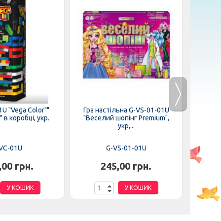
U "Vega Color""
Гра настільна G-VS-01-01U
Супер 
 в коробці, укр.
"Веселий шопінг Premium",
Dankot
укр,...
VC-01U
G-VS-01-01U
,00 грн.
245,00 грн.
У КОШИК
У КОШИК