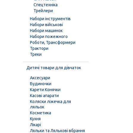
Спецтехніка
Трейлери
Набори інструментів
Набори військові
Набори машинок
Набори пожежного
Роботи, Трансформери
Трактори
Треки
Дитячі товари для дівчаток
Аксесуари
Будиночки
Карети Конячки
Касові апарати
Коляски ліжечка для
ляльок
Косметика
Кухня
Лікарі
Ляльки та Лялькові вбрання