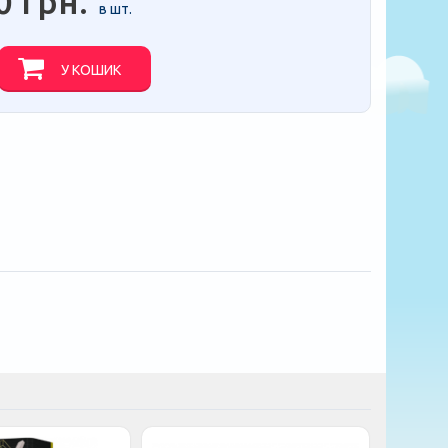
0 грн.
в шт.
У КОШИК