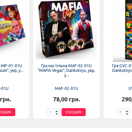
G-MP-01-01U
Гра настільна MAF-02-01U
Гра GVC-01
m", укр, у...
"MAFIA Vegas", Dankotoys, укр,
Dankotoys"
у...
-01U
MAF-02-01U
G
 грн.
78,00 грн.
290
КОШИК
У КОШИК