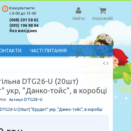
Консультанти:
с 6-00 до 15-00
Увійти
(порожній)
(068) 201 58 62
(093) 196 98 94
без вихідних
ОНТАКТИ
ЧАСТІ ПИТАННЯ
тільна DTG26-U (20шт)
" укр, "Данко-тойс", в коробці
DTG26-U
ИНА
Артикул
 DTG26-U (20шт) "Ерудит" укр, "Данко-тойс", в коробці