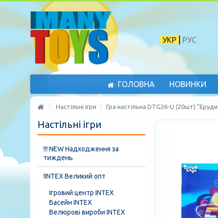
УКР
РУС
ГОЛОВНА
НОВИНКИ
Настільні ігри
Гра настільна DTG26-U (20шт) "Еруди
Настільні ігри
!!! NEW Надходження за
тиждень
!INTEX Великий опт
Ігровий центр INTEX
Басейн INTEX
Велюрові вироби INTEX