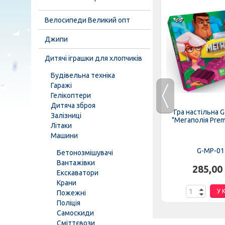
Велосипеди Великий опт
Джипи
Дитячі іграшки для хлопчиків
Будівельна техніка
Гаражі
Гелікоптери
Дитяча зброя
 (20шт)
Гра настільна DTG97 "Unicorn
Гра настільна 
Залізниці
-тойс",...
Land", "Данко-тойс", в коробці
"Мегаполія Premiu
Літаки
Машини
DTG97
G-MP-01
Бетонозмішувачі
Вантажівки
.
48,00 грн.
285,00
Екскаватори
Крани
К
У КОШИК
У 
Пожежні
Поліція
Самоскиди
Сміттєвози