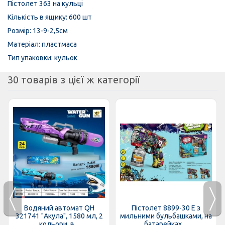
Пістолет 363 на кульці
Кількість в ящику: 600 шт
Розмір: 13-9-2,5см
Матеріал: пластмаса
Тип упаковки: кульок
30 товарів з цієї ж категорії
Водяний автомат QH
Пістолет 8899-30 E з
321741 "Акула", 1580 мл, 2
мильними бульбашками, на
кольори, в...
батарейках,...