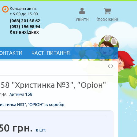
Консультанти:
с 6-00 до 15-00
Увійти
(порожній)
(068) 201 58 62
(093) 196 98 94
без вихідних
ОНТАКТИ
ЧАСТІ ПИТАННЯ
158 "Христинка №3", "Оріон"
158
ИНА
Артикул
истинка №3", "ОРІОН", в коробці
50 грн.
в шт.