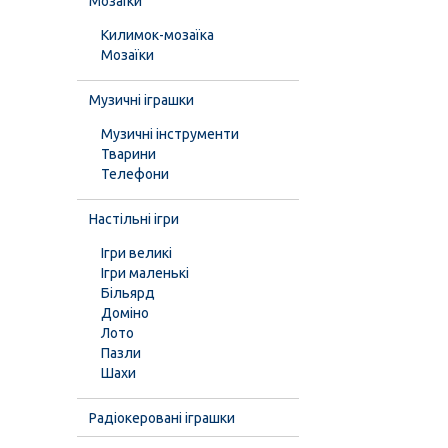
Мозаїки
Килимок-мозаїка
Мозаїки
Музичні іграшки
Музичні інструменти
Тварини
Телефони
Настільні ігри
Ігри великі
Ігри маленькі
Більярд
Доміно
Лото
Пазли
Шахи
Радіокеровані іграшки