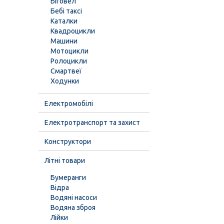
Біговел
Бебі таксі
Каталки
Квадроцикли
Машини
Мотоцикли
Ролоцикли
Смартвеї
Ходунки
Електромобілі
Електротранспорт та захист
Конструктори
Літні товари
Бумеранги
Відра
Водяні насоси
Водяна зброя
Лійки