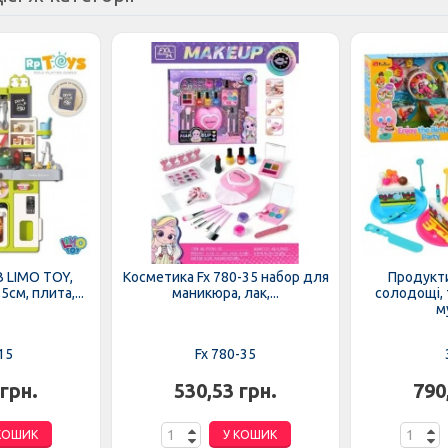
B LIMO TOY,
Косметика Fx 780-35 набор для
Продукти
см, плита,...
маникюра, лак,...
солодощі, т
му
15
Fx 780-35
 грн.
530,53 грн.
790
КОШИК
У КОШИК