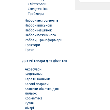
Сміттєвози
Спецтехніка
Трейлери
Набори інструментів
Набори військові
Набори машинок
Набори пожежного
Роботи, Трансформери
Трактори
Треки
Дитячі товари для дівчаток
Аксесуари
Будиночки
Карети Конячки
Касові апарати
Коляски ліжечка для
ляльок
Косметика
Кухня
Лікарі