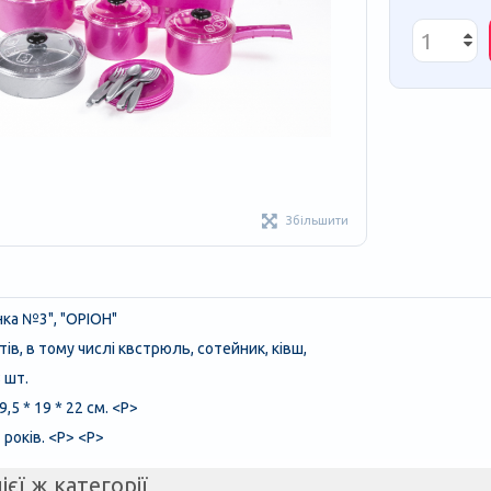
Збільшити
ка №3", "ОРІОН"
ів, в тому числі квстрюль, сотейник, ківш,
8 шт.
9,5 * 19 * 22 см. <Р>
років. <Р> <Р>
ієї ж категорії