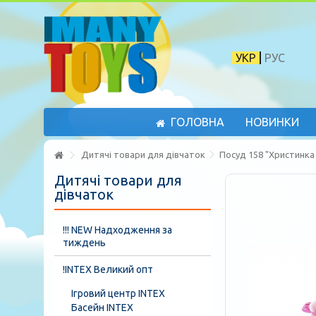
УКР
РУС
ГОЛОВНА
НОВИНКИ
Дитячі товари для дівчаток
Посуд 158 "Христинка
Дитячі товари для
дівчаток
!!! NEW Надходження за
тиждень
!INTEX Великий опт
Ігровий центр INTEX
Басейн INTEX