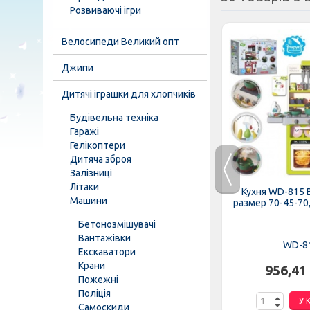
Розвиваючі ігри
Велосипеди Великий опт
Джипи
Дитячі іграшки для хлопчиків
Будівельна техніка
Гаражі
Гелікоптери
Дитяча зброя
Залізниці
Літаки
иночок-
Продукти фастфуд 818-295-
Кухня WD-815 
Машини
чках,...
296 прилавок з бургером,...
размер 70-45-70,5
Бетонозмішувачі
Вантажівки
818-295-296
WD-8
Екскаватори
Крани
.
520,90 грн.
956,41
Пожежні
Поліція
К
У КОШИК
У 
Самоскиди