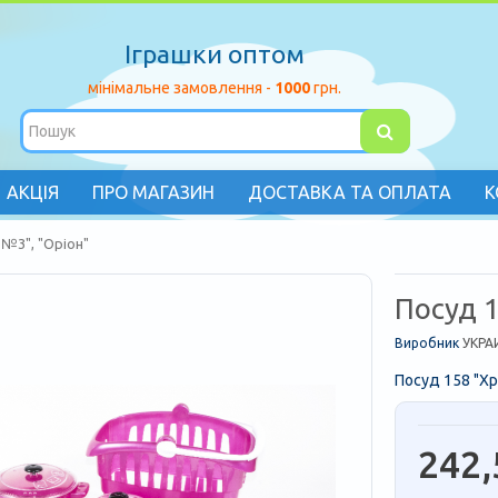
Іграшки оптом
мінімальне замовлення -
1000
грн.
АКЦІЯ
ПРО МАГАЗИН
ДОСТАВКА ТА ОПЛАТА
К
 №3", "Оріон"
Посуд 
Виробник
УКРА
Посуд 158 "Хр
242,