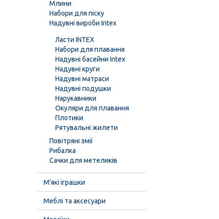
Млини
Набори для піску
Надувні вироби Intex
Ласти INTEX
Набори для плавання
Надувні басейни Intex
Надувні круги
Надувні матраси
Надувні подушки
Нарукавники
Окуляри для плавання
Плотики
Рятувальні жилети
Повітряні змії
Рибалка
Сачки для метеликів
М'які іграшки
Меблі та аксесуари