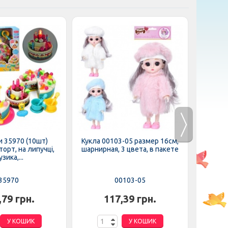
 35970 (10шт)
Кукла 00103-05 размер 16см,
Кукла W
орт, на липучці,
шарнирная, 3 цвета, в пакете
зика,...
35970
00103-05
,79 грн.
117,39 грн.
У КОШИК
У КОШИК