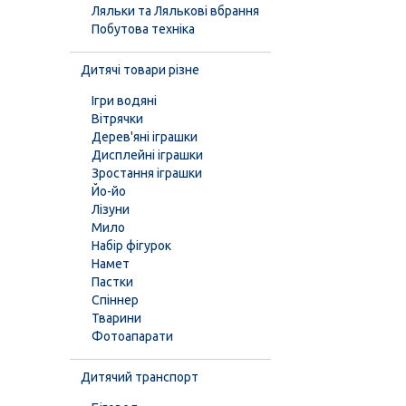
Ляльки та Лялькові вбрання
Побутова техніка
Дитячі товари різне
Ігри водяні
Вітрячки
Дерев'яні іграшки
Дисплейні іграшки
Зростання іграшки
Йо-йо
Лізуни
Мило
Набір фігурок
Намет
Пастки
Спіннер
Тварини
Фотоапарати
Дитячий транспорт