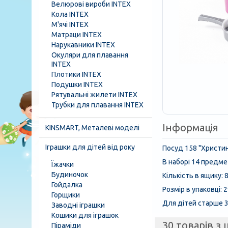
Велюрові вироби INTEX
Кола INTEX
М'ячі INTEX
Матраци INTEX
Нарукавники INTEX
Окуляри для плавання
INTEX
Плотики INTEX
Подушки INTEX
Рятувальні жилети INTEX
Трубки для плавання INTEX
Інформація
KINSMART, Металеві моделі
Іграшки для дітей від року
Посуд 158 "Христин
В наборі 14 предмет
Їжачки
Будиночок
Кількість в ящику: 
Гойдалка
Розмір в упаковці: 2
Горщики
Для дітей старше 3 
Заводні іграшки
Кошики для іграшок
30 товарів з ц
Піраміди