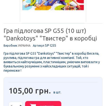
Гра підлогова SP G55 (10 шт)
"Dankotoys" "Твистер" в коробці
SP G55
Виробник
УКРАИНА
Артикул
Гра підлогова SP G55 "Dankotoys" "Твистер" в коробці Весела,
рухлива, підлогова гра для активної компанії. Той, хто
виявиться найгнучкішим, пластичнішим, уміючим виповзати у
буквальному розумінні з найскладніших ситуацій, той і
переможе !
105,00 грн.
в шт.