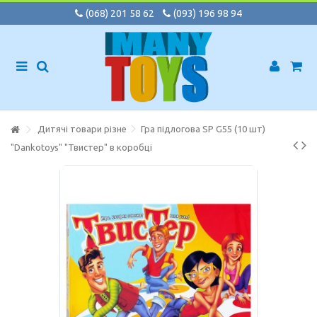
(068) 201 58 62
(093) 196 98 94
Дитячі товари різне
Гра підлогова SP G55 (10 шт)
"Dankotoys" "Твистер" в коробці