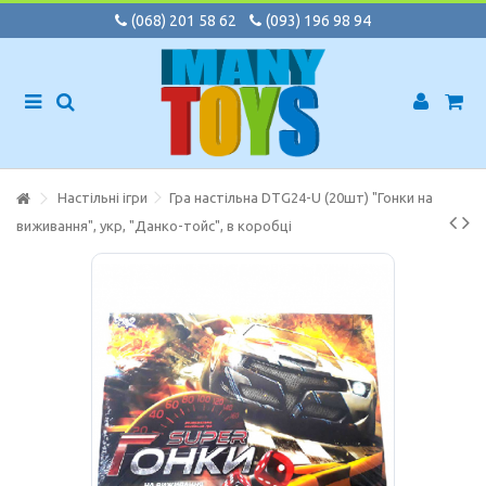
(068) 201 58 62
(093) 196 98 94
Настільні ігри
Гра настільна DTG24-U (20шт) "Гонки на
виживання", укр, "Данко-тойс", в коробці