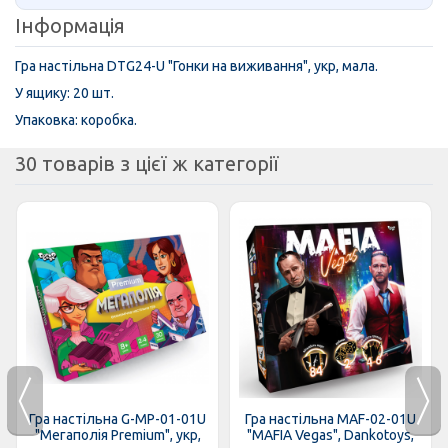
Інформація
Гра настільна DTG24-U "Гонки на виживання", укр, мала.
У ящику: 20 шт.
Упаковка: коробка.
30 товарів з цієї ж категорії
Гра настільна G-MP-01-01U
Гра настільна MAF-02-01U
"Мегаполія Premium", укр,
"MAFIA Vegas", Dankotoys,