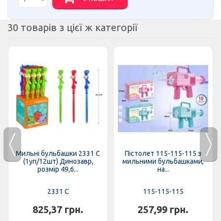
30 товарів з цієї ж категорії
Мильні бульбашки 2331 C
Пістолет 115-115-115 з
(1уп/12шт) Динозавр,
мильними бульбашками,
розмір 49,6...
на...
2331 C
115-115-115
825,37 грн.
257,99 грн.