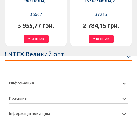
90х100см,...
135х73х60см, 2...
35667
37215
3 955,77 грн.
2 784,15 грн.
У КОШИК
У КОШИК
!INTEX Великий опт
Информация
Розсилка
Інформація покупцям