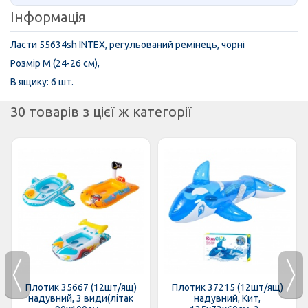
Інформація
Ласти 55634sh INTEX, регульований ремінець, чорні
Розмір M (24-26 см),
В ящику: 6 шт.
30 товарів з цієї ж категорії
Плотик 35667 (12шт/ящ)
Плотик 37215 (12шт/ящ)
надувний, 3 види(літак
надувний, Кит,