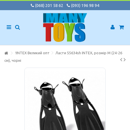
(068) 201 58 62
(093) 196 98 94
!INTEX Великий опт
Ласти 55634sh INTEX, розмір M (24-26
см), чорні