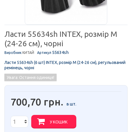
Ласти 55634sh INTEX, розмір M
(24-26 см), чорні
55634sh
Виробник
КИТАЙ
Артикул
Ласти 55634sh (6 шт) INTEX, розмір M (24-26 см), регульований
ремінець, чорні
Увага: Остання одиниця!
700,70 грн.
в шт.
У КОШИК