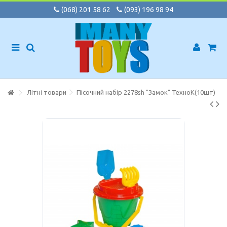
(068) 201 58 62
(093) 196 98 94
Літні товари
Пісочний набір 2278sh "Замок" ТехноК(10шт)