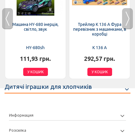
Машина HY-680 інерція,
Трейлер K 136 A Фура
світло, звук
перевізник з машинками, в
коробці
HY-680sh
K 136 A
111,93 грн.
292,57 грн.
У КОШИК
У КОШИК
Дитячі іграшки для хлопчиків
Информация
Розсилка