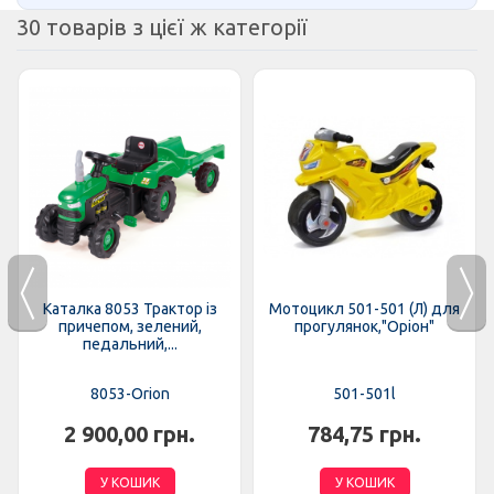
30 товарів з цієї ж категорії
Каталка 8053 Трактор із
Мотоцикл 501-501 (Л) для
причепом, зелений,
прогулянок,"Оріон"
педальний,...
8053-Orion
501-501l
2 900,00 грн.
784,75 грн.
У КОШИК
У КОШИК