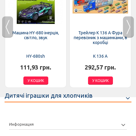
Машина HY-680 інерція,
Трейлер K 136 A Фура
світло, звук
перевізник з машинками, в
коробці
HY-680sh
K 136 A
111,93 грн.
292,57 грн.
У КОШИК
У КОШИК
Дитячі іграшки для хлопчиків
Информация