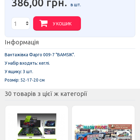
386,00 грн.
в шт.
У КОШИК
Інформація
Вантажівка Фарго 009-7 "BAMSIK".
У набір входять: кеглі.
У ящику: 3 шт.
Розмір: 52-17-20 см
30 товарів з цієї ж категорії