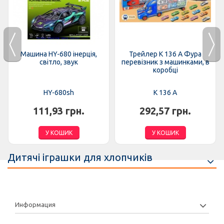
Машина HY-680 інерція,
Трейлер K 136 A Фура
світло, звук
перевізник з машинками, в
коробці
HY-680sh
K 136 A
111,93 грн.
292,57 грн.
У КОШИК
У КОШИК
Дитячі іграшки для хлопчиків
Информация