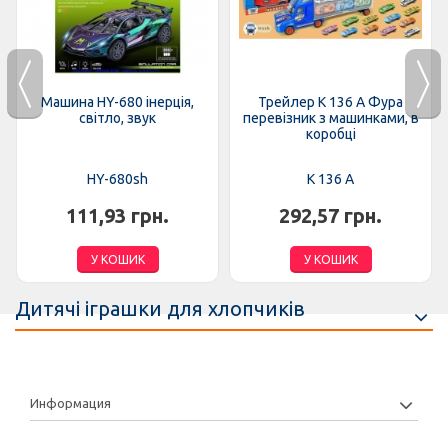
Машина HY-680 інерція,
Трейлер K 136 A Фура
світло, звук
перевізник з машинками, в
коробці
HY-680sh
K 136 A
111,93 грн.
292,57 грн.
У КОШИК
У КОШИК
Дитячі іграшки для хлопчиків
Информация