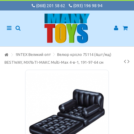
(068) 201 58 62
(093) 196 98 94
!INTEX Великий опт
Велюр крісло 75114 (4шт/ящ)
BESTWAY, МУЛЬТІ-МАКС Multi-Max 4-в-1, 191-97-64 см