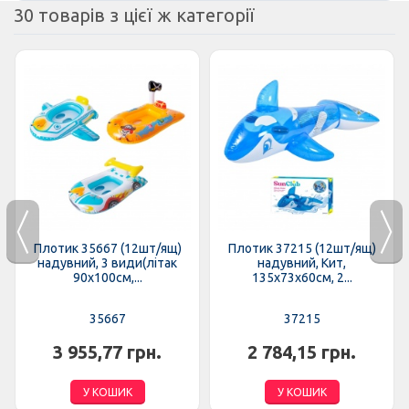
30 товарів з цієї ж категорії
Плотик 35667 (12шт/ящ)
Плотик 37215 (12шт/ящ)
надувний, 3 види(літак
надувний, Кит,
90х100см,...
135х73х60см, 2...
35667
37215
3 955,77 грн.
2 784,15 грн.
У КОШИК
У КОШИК