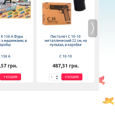
 K 136 A Фура
Пистолет C 10-10
Машина 5
 з машинками, в
металлический 22 см, на
USB за
оробці
пульках, в коробке
 136 A
C 10-10
,57 грн.
487,31 грн.
У КОШИК
У КОШИК