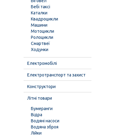
Біговел
Бебі таксі
Каталки
Квадроцикли
Машини
Мотоцикли
Ролоцикли
Смартвеї
Ходунки
Електромобілі
Електротранспорт та захист
Конструктори
Літні товари
Бумеранги
Відра
Водяні насоси
Водяна зброя
Лійки