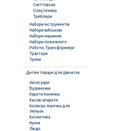
Сміттєвози
Спецтехніка
Трейлери
Набори інструментів
Набори військові
Набори машинок
Набори пожежного
Роботи, Трансформери
Трактори
Треки
Дитячі товари для дівчаток
Аксесуари
Будиночки
Карети Конячки
Касові апарати
Коляски ліжечка для
ляльок
Косметика
Кухня
Лікарі