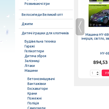
Розвиваючі ігри
Велосипеди Великий опт
Джипи
A 2266 G-1-2-3
Дитячі іграшки для хлопчиків
Машина HY-680
.
242,06 грн.
інерція, світло, з
Будівельна техніка
Гаражі
К
У КОШИК
Гелікоптери
HY-6
Дитяча зброя
Залізниці
894,53
Літаки
Машини
У 
Бетонозмішувачі
Вантажівки
Екскаватори
Крани
Пожежні
Поліція
Самоскиди