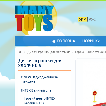
УКР
РУС
ГОЛОВНА
НОВИНКИ
Дитячі іграшки для хлопчиків
Гараж P 3032 этажи 3
Дитячі іграшки для
хлопчиків
!!! NEW Надходження за
тиждень
!INTEX Великий опт
Ігровий центр INTEX
Басейн INTEX