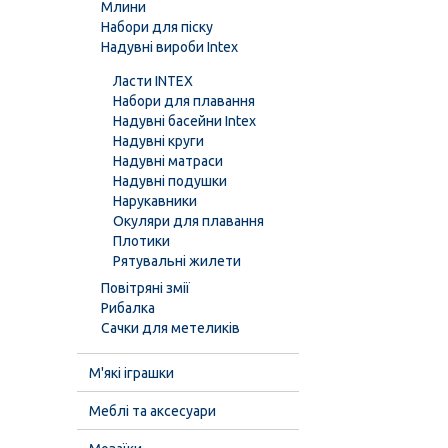
Млини
Набори для піску
Надувні вироби Intex
Ласти INTEX
Набори для плавання
Надувні басейни Intex
Надувні круги
Надувні матраси
Надувні подушки
Нарукавники
Окуляри для плавання
Плотики
Рятувальні жилети
Повітряні змії
Рибалка
Сачки для метеликів
М'які іграшки
Меблі та аксесуари