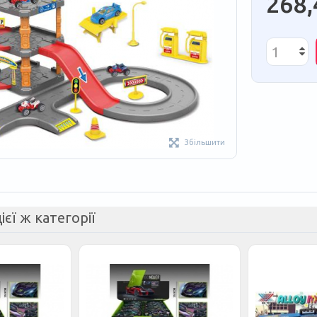
268,
Збільшити
ієї ж категорії