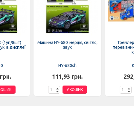
 (1уп/8шт)
Машина HY-680 інерція, світло,
Трейлер
вук, в дисплеї
звук
перевізник
к
80
HY-680sh
K
 грн.
111,93 грн.
292
КОШИК
У КОШИК