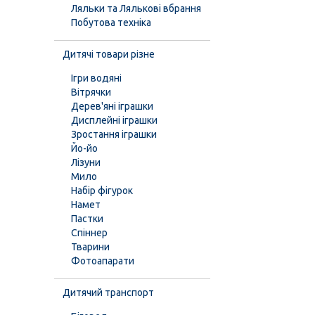
Ляльки та Лялькові вбрання
Побутова техніка
Дитячі товари різне
Ігри водяні
Вітрячки
Дерев'яні іграшки
Дисплейні іграшки
Зростання іграшки
Йо-йо
Лізуни
Мило
Набір фігурок
Намет
Пастки
Спіннер
Тварини
Фотоапарати
Дитячий транспорт