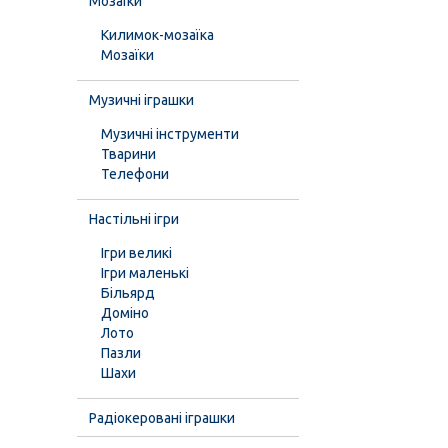
Мозаїки
Килимок-мозаїка
Мозаїки
Музичні іграшки
Музичні інструменти
Тварини
Телефони
Настільні ігри
Ігри великі
Ігри маленькі
Більярд
Доміно
Лото
Пазли
Шахи
Радіокеровані іграшки