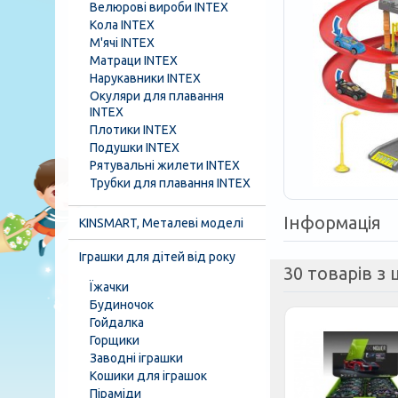
Велюрові вироби INTEX
Кола INTEX
М'ячі INTEX
Матраци INTEX
Нарукавники INTEX
Окуляри для плавання
INTEX
Плотики INTEX
Подушки INTEX
Рятувальні жилети INTEX
Трубки для плавання INTEX
Інформація
KINSMART, Металеві моделі
Іграшки для дітей від року
30 товарів з ц
Їжачки
Будиночок
Гойдалка
Горщики
Заводні іграшки
Кошики для іграшок
Піраміди