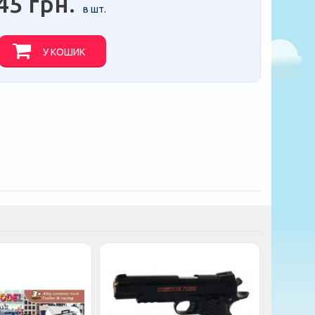
45 грн.
в шт.
У КОШИК