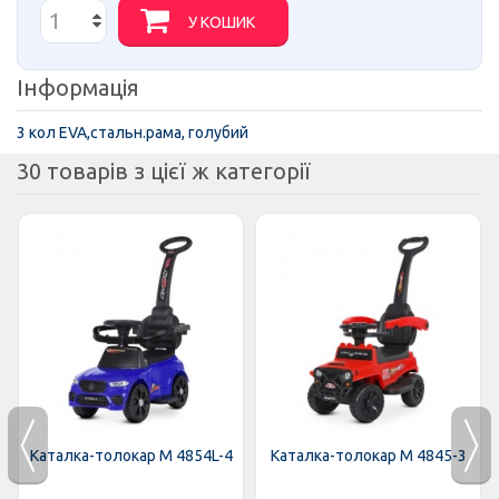
У КОШИК
Інформація
3 кол EVA,стальн.рама, голубий
30 товарів з цієї ж категорії
Каталка-толокар M 4854L-4
Каталка-толокар M 4845-3