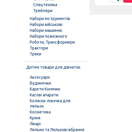
Спецтехніка
Трейлери
Набори інструментів
Набори військові
Набори машинок
Набори пожежного
Роботи, Трансформери
Трактори
Треки
Дитячі товари для дівчаток
Аксесуари
Будиночки
Карети Конячки
Касові апарати
Коляски ліжечка для
ляльок
Косметика
Кухня
Лікарі
Ляльки та Лялькові вбрання