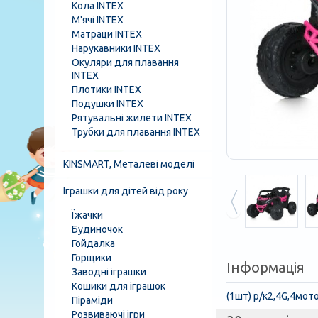
Кола INTEX
М'ячі INTEX
Матраци INTEX
Нарукавники INTEX
Окуляри для плавання
INTEX
Плотики INTEX
Подушки INTEX
Рятувальні жилети INTEX
Трубки для плавання INTEX
KINSMART, Металеві моделі
Іграшки для дітей від року
Їжачки
Будиночок
Гойдалка
Горщики
Інформація
Заводні іграшки
Кошики для іграшок
(1шт) р/к2,4G,4мот
Піраміди
Розвиваючі ігри