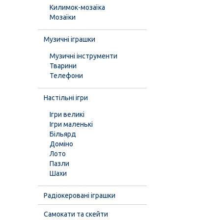
Килимок-мозаїка
Мозаїки
Музичні іграшки
Музичні інструменти
Тварини
Телефони
Настільні ігри
Ігри великі
Ігри маленькі
Більярд
Доміно
Лото
Пазли
Шахи
Радіокеровані іграшки
Самокати та скейти