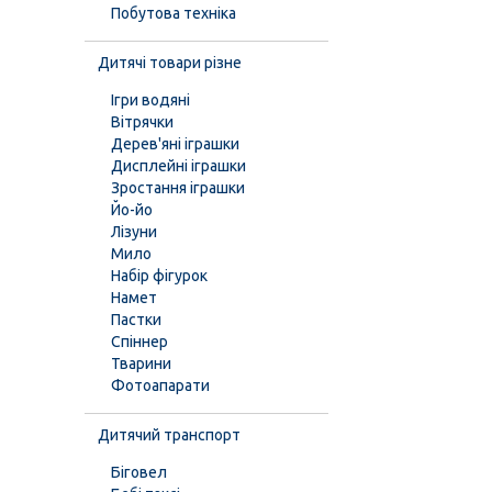
Побутова техніка
Дитячі товари різне
Ігри водяні
Вітрячки
Дерев'яні іграшки
Дисплейні іграшки
Зростання іграшки
Йо-йо
Лізуни
Мило
Набір фігурок
Намет
Пастки
Спіннер
Тварини
Фотоапарати
Дитячий транспорт
Біговел