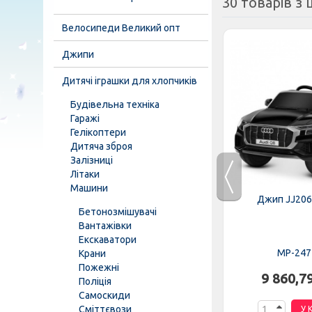
30 товарів з ц
Велосипеди Великий опт
Джипи
Дитячі іграшки для хлопчиків
Будівельна техніка
Гаражі
Гелікоптери
Дитяча зброя
Залізниці
Літаки
Машини
EBLR-6
Трактор M 4419EBLR-3
Джип JJ206
Бетонозмішувачі
Вантажівки
Екскаватори
MP-276689
MP-247
Крани
Пожежні
н.
8 446,37 грн.
9 860,7
Поліція
Самоскиди
Сміттєвози
К
У КОШИК
У 