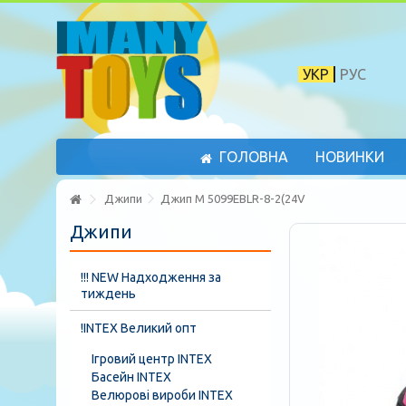
УКР
РУС
ГОЛОВНА
НОВИНКИ
Джипи
Джип M 5099EBLR-8-2(24V
Джипи
!!! NEW Надходження за
тиждень
!INTEX Великий опт
Ігровий центр INTEX
Басейн INTEX
Велюрові вироби INTEX