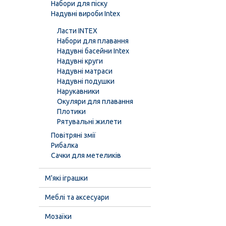
Набори для піску
Надувні вироби Intex
Ласти INTEX
Набори для плавання
Надувні басейни Intex
Надувні круги
Надувні матраси
Надувні подушки
Нарукавники
Окуляри для плавання
Плотики
Рятувальні жилети
Повітряні змії
Рибалка
Сачки для метеликів
М'які іграшки
Меблі та аксесуари
Мозаїки