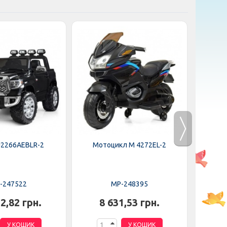
J2266AEBLR-2
Мотоцикл M 4272EL-2
Мот
-247522
MP-248395
2,82 грн.
8 631,53 грн.
6
У КОШИК
У КОШИК