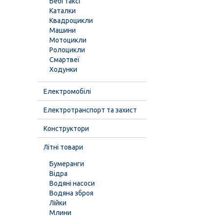
Бебі таксі
Каталки
Квадроцикли
Машини
Мотоцикли
Ролоцикли
Смартвеї
Ходунки
Електромобілі
Електротранспорт та захист
Конструктори
Літні товари
Бумеранги
Відра
Водяні насоси
Водяна зброя
Лійки
Млини