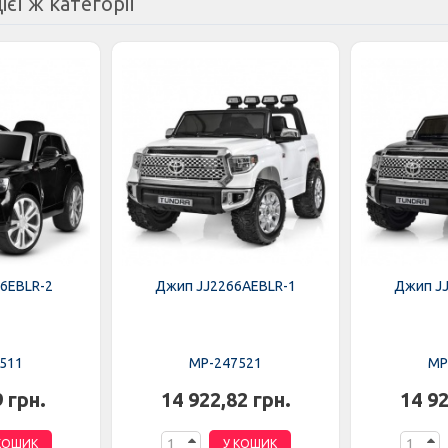
ієї ж категорії
6EBLR-2
Джип JJ2266AEBLR-1
Джип J
511
MP-247521
MP
9 грн.
14 922,82 грн.
14 92
КОШИК
У КОШИК