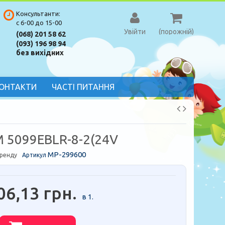
Консультанти:
с 6-00 до 15-00
Увійти
(порожній)
(068) 201 58 62
(093) 196 98 94
без вихідних
ОНТАКТИ
ЧАСТІ ПИТАННЯ
 5099EBLR-8-2(24V
MP-299600
бренду
Артикул
06,13 грн.
в 1.