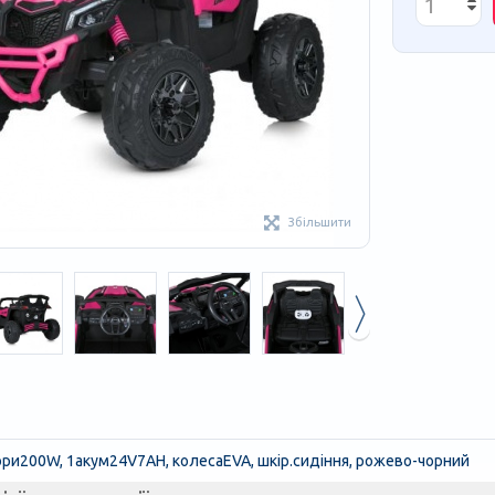
Збільшити
ори200W, 1акум24V7AH, колесаEVA, шкiр.сидіння, рожево-чорний