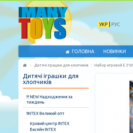
УКР
РУС
ГОЛОВНА
НОВИНКИ
Дитячі іграшки для хлопчиків
Набор игровой E 310
Дитячі іграшки для
хлопчиків
!!! NEW Надходження за
тиждень
!INTEX Великий опт
Ігровий центр INTEX
Басейн INTEX