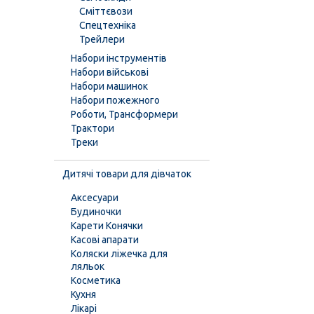
Сміттєвози
Спецтехніка
Трейлери
Набори інструментів
Набори військові
Набори машинок
Набори пожежного
Роботи, Трансформери
Трактори
Треки
Дитячі товари для дівчаток
Аксесуари
Будиночки
Карети Конячки
Касові апарати
Коляски ліжечка для
ляльок
Косметика
Кухня
Лікарі