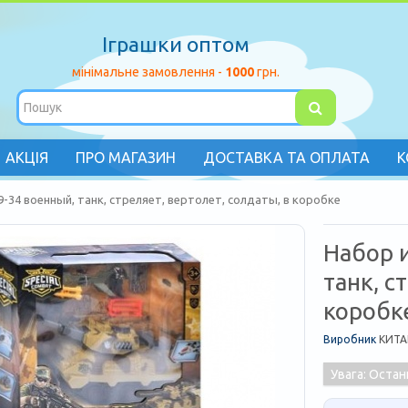
Іграшки оптом
мінімальне замовлення -
1000
грн.
АКЦІЯ
ПРО МАГАЗИН
ДОСТАВКА ТА ОПЛАТА
К
9-34 военный, танк, стреляет, вертолет, солдаты, в коробке
Набор 
танк, с
коробк
Виробник
КИТА
Увага: Остан