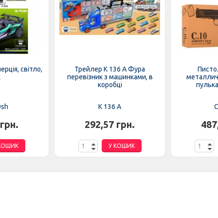
рція, світло,
Трейлер K 136 A Фура
Писто
к
перевізник з машинками, в
металличе
коробці
пулька
0sh
K 136 A
C
 грн.
292,57 грн.
487
КОШИК
У КОШИК