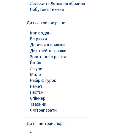
Ляльки та Лялькові вбрання
Побутова техніка
Дитячі товари різне
Ігри водяні
Вітрячки
Дерев'яні іграшки
Дисплейні іграшки
Зростання іграшки
Йо-йо
Лізуни
Мило
Набір фігурок
Намет
Пастки
Спіннер
Тварини
Фотоапарати
Дитячий транспорт