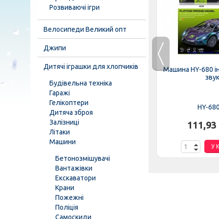
Розвиваючі ігри
Велосипеди Великий опт
Джипи
3
Дитячі іграшки для хлопчиків
Трейлер 660-S 46 (12шт) 43см,
Машина HY-680 іне
.
2в1 (гараж-трек),...
зву
Будівельна техніка
Гаражі
К
Гелікоптери
660-S 46
HY-68
Дитяча зброя
Залізниці
601,97 грн.
111,93
Літаки
Машини
У КОШИК
У 
Бетонозмішувачі
Вантажівки
Екскаватори
Крани
Пожежні
Поліція
Самоскиди