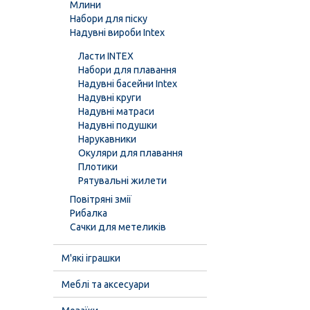
Млини
Набори для піску
Надувні вироби Intex
Ласти INTEX
Набори для плавання
Надувні басейни Intex
Надувні круги
Надувні матраси
Надувні подушки
Нарукавники
Окуляри для плавання
Плотики
Рятувальні жилети
Повітряні змії
Рибалка
Сачки для метеликів
М'які іграшки
Меблі та аксесуари