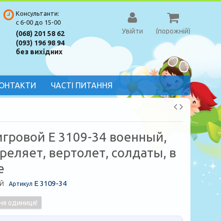
Консультанти:
с 6-00 до 15-00
Увійти
(порожній)
(068) 201 58 62
(093) 196 98 94
без вихідних
ОНТАКТИ
ЧАСТІ ПИТАННЯ
игровой E 3109-34 военный,
треляет, вертолет, солдаты, в
е
E 3109-34
Й
Артикул
ня одиниця!