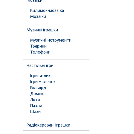
Мозаїки
Килимок-мозаїка
Мозаїки
Музичні іграшки
Музичні інструменти
Тварини
Телефони
Настільні ігри
Ігри великі
Ігри маленькі
Більярд
Доміно
Лото
Пазли
Шахи
Радіокеровані іграшки