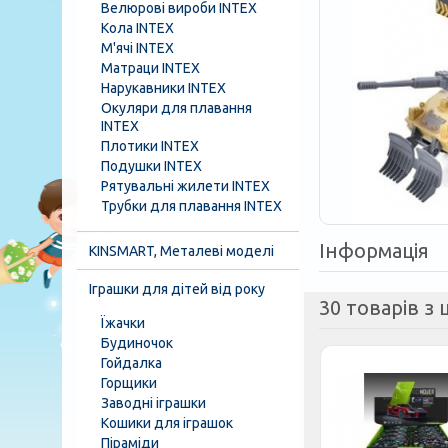
Велюрові вироби INTEX
Кола INTEX
М'ячі INTEX
Матраци INTEX
Нарукавники INTEX
Окуляри для плавання
INTEX
Плотики INTEX
Подушки INTEX
Рятувальні жилети INTEX
Трубки для плавання INTEX
Інформація
KINSMART, Металеві моделі
Іграшки для дітей від року
30 товарів з ц
Їжачки
Будиночок
Гойдалка
Горщики
Заводні іграшки
Кошики для іграшок
Піраміди