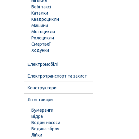
Біговел
Бебі таксі
Каталки
Квадроцикли
Машини
Мотоцикли
Ролоцикли
Смартвеї
Ходунки
Електромобілі
Електротранспорт та захист
Конструктори
Літні товари
Бумеранги
Відра
Водяні насоси
Водяна зброя
Лійки