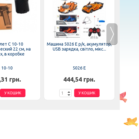
лет C 10-10
Машина 5026 E р/к, акумулятор,
Машинка
ский 22 см, на
USB зарядка, світло, мікс...
браслет
х, в коробке
 10-10
5026 E
,31 грн.
444,54 грн.
У КОШИК
У КОШИК