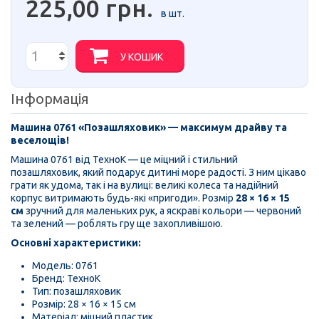
225,00 грн.
в шт.
У КОШИК
Інформація
Машина 0761 «Позашляховик» — максимум драйву та
веселощів!
Машина 0761 від ТехноК — це міцний і стильний
позашляховик, який подарує дитині море радості. З ним цікаво
грати як удома, так і на вулиці: великі колеса та надійний
корпус витримають будь-які «пригоди». Розмір
28 × 16 × 15
см
зручний для маленьких рук, а яскраві кольори — червоний
та зелений — роблять гру ще захопливішою.
Основні характеристики:
Модель: 0761
Бренд: ТехноК
Тип: позашляховик
Розмір: 28 × 16 × 15 см
Матеріал: міцний пластик