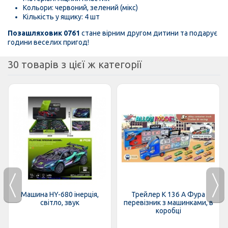
Кольори: червоний, зелений (мікс)
Кількість у ящику: 4 шт
Позашляховик 0761
стане вірним другом дитини та подарує
години веселих пригод!
30 товарів з цієї ж категорії
Машина HY-680 інерція,
Трейлер K 136 A Фура
світло, звук
перевізник з машинками, в
коробці