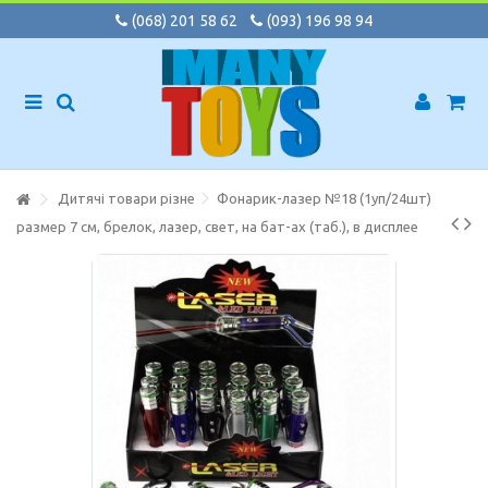
(068) 201 58 62
(093) 196 98 94
Дитячі товари різне
Фонарик-лазер №18 (1уп/24шт)
размер 7 см, брелок, лазер, свет, на бат-ах (таб.), в дисплее