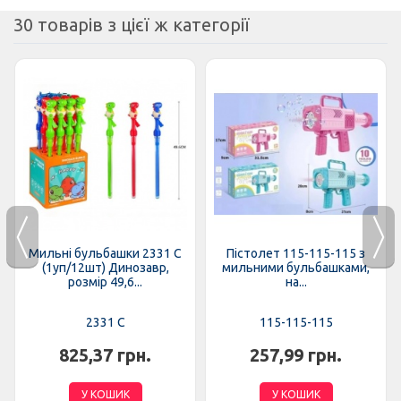
30 товарів з цієї ж категорії
Мильні бульбашки 2331 C
Пістолет 115-115-115 з
(1уп/12шт) Динозавр,
мильними бульбашками,
розмір 49,6...
на...
2331 C
115-115-115
825,37 грн.
257,99 грн.
У КОШИК
У КОШИК