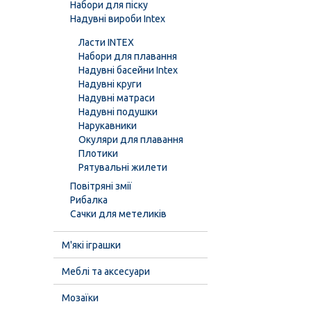
Набори для піску
Надувні вироби Intex
Ласти INTEX
Набори для плавання
Надувні басейни Intex
Надувні круги
Надувні матраси
Надувні подушки
Нарукавники
Окуляри для плавання
Плотики
Рятувальні жилети
Повітряні змії
Рибалка
Сачки для метеликів
М'які іграшки
Меблі та аксесуари
Мозаїки