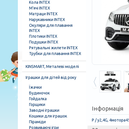
Кола INTEX
М'ячі INTEX
Матраци INTEX
Нарукавники INTEX
Окуляри для плавання
INTEX
Плотики INTEX
Подушки INTEX
Рятувальні жилети INTEX
Трубки для плавання INTEX
KINSMART, Металеві моделі
Іграшки для дітей від року
Їжачки
Будиночок
Гойдалка
Горщики
Інформація
Заводні іграшки
Кошики для іграшок
Р / у2,4G, 4мотора4
Піраміди
Розвиваючі ігри