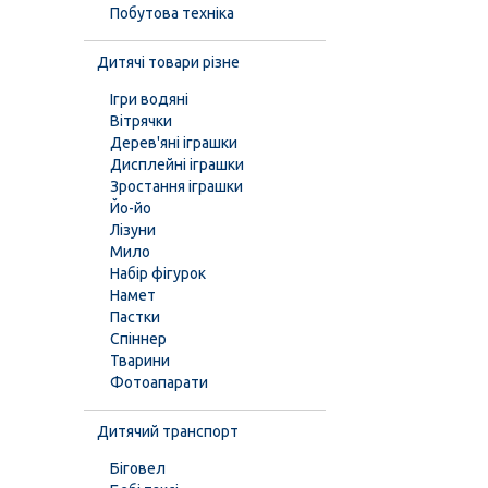
Побутова техніка
Дитячі товари різне
Ігри водяні
Вітрячки
Дерев'яні іграшки
Дисплейні іграшки
Зростання іграшки
Йо-йо
Лізуни
Мило
Набір фігурок
Намет
Пастки
Спіннер
Тварини
Фотоапарати
Дитячий транспорт
Біговел