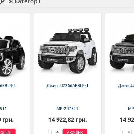
ієї ж категорії
6EBLR-2
Джип JJ2266AEBLR-1
Джип J
511
MP-247521
MP
9 грн.
14 922,82 грн.
14 92
КОШИК
У КОШИК