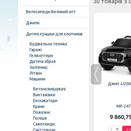
30 товарів з ц
Велосипеди Великий опт
Джипи
Дитячі іграшки для хлопчиків
Будівельна техніка
Гаражі
Гелікоптери
Дитяча зброя
Залізниці
Літаки
Машини
EBLR-6
Трактор M 4419EBLR-3
Джип JJ206
Бетонозмішувачі
Вантажівки
Екскаватори
MP-276689
MP-247
Крани
Пожежні
н.
8 446,37 грн.
9 860,7
Поліція
Самоскиди
Сміттєвози
К
У КОШИК
У 