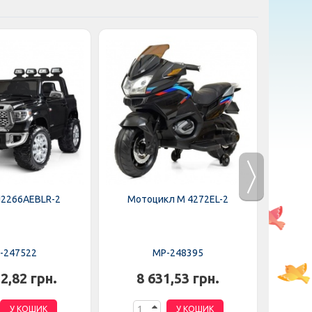
J2266AEBLR-2
Мотоцикл M 4272EL-2
Мот
-247522
MP-248395
2,82 грн.
8 631,53 грн.
6
У КОШИК
У КОШИК