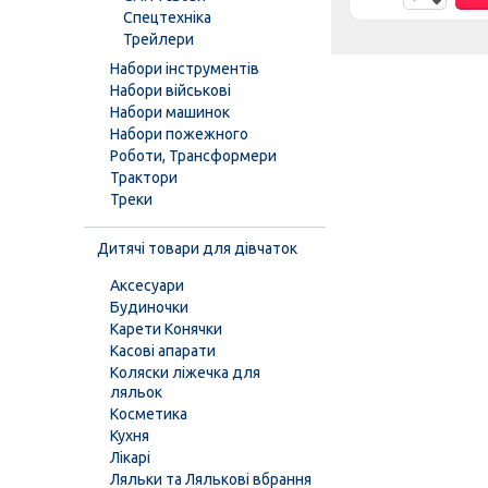
Спецтехніка
Трейлери
Набори інструментів
Набори військові
Набори машинок
Набори пожежного
Роботи, Трансформери
Трактори
Треки
Дитячі товари для дівчаток
Аксесуари
Будиночки
Карети Конячки
Касові апарати
Коляски ліжечка для
ляльок
Косметика
Кухня
Лікарі
Ляльки та Лялькові вбрання