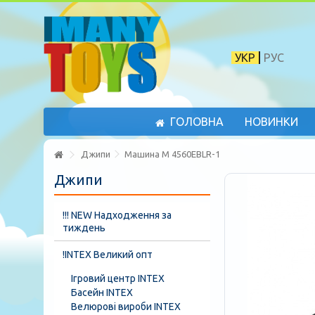
УКР
РУС
ГОЛОВНА
НОВИНКИ
Джипи
Машина M 4560EBLR-1
Джипи
!!! NEW Надходження за
тиждень
!INTEX Великий опт
Ігровий центр INTEX
Басейн INTEX
Велюрові вироби INTEX