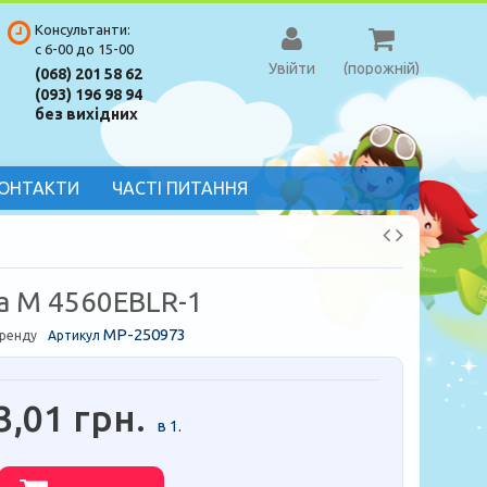
Консультанти:
с 6-00 до 15-00
Увійти
(порожній)
(068) 201 58 62
(093) 196 98 94
без вихідних
ОНТАКТИ
ЧАСТІ ПИТАННЯ
 M 4560EBLR-1
MP-250973
бренду
Артикул
3,01 грн.
в 1.