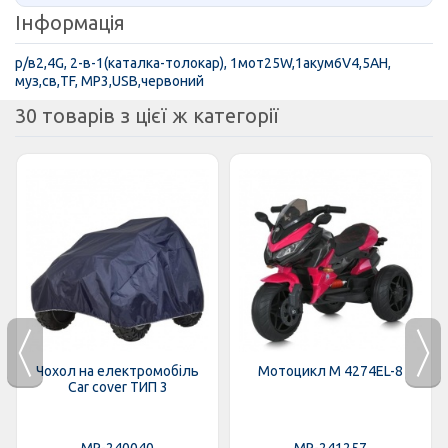
Інформація
р/в2,4G, 2-в-1(каталка-толокар), 1мот25W,1акум6V4,5AH,
муз,св,TF, MP3,USB,червоний
30 товарів з цієї ж категорії
Чохол на електромобіль
Мотоцикл M 4274EL-8
Car cover ТИП 3