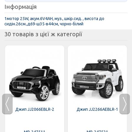
Інформація
1мотор 25W, акум.6V4AH, муз., шкір.сид. , висота до
сидін.26см.,д69-ш35-в44см, чорно-білий
30 товарів з цієї ж категорії
Джип JJ2066EBLR-2
Джип JJ2266AEBLR-1