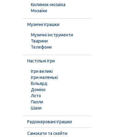
Килимок-мозаїка
Мозаїки
Музичні іграшки
Музичні інструменти
Тварини
Телефони
Настільні ігри
Ігри великі
Ігри маленькі
Більярд
Доміно
Лото
Пазли
Шахи
Радіокеровані іграшки
Самокати та скейти