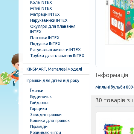
Кола INTEX
М'ячі INTEX
Матраци INTEX
Нарукавники INTEX
Окуляри для плавання
INTEX
Плотики INTEX
Подушки INTEX
Рятувальні жилети INTEX
Трубки для плавання INTEX
KINSMART, Металеві моделі
Інформація
Іграшки для дітей від року
Мильні бульби 889-
Їжачки
Будиночок
30 товарів з ц
Гойдалка
Горщики
Заводні іграшки
Кошики для іграшок
Піраміди
Розвиваючі ігри