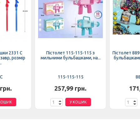
шки 2331 C
Пістолет 115-115-115 з
Пістолет 889
завр, розмір
мильними бульбашками, на...
бульбашками,
.
 C
115-115-115
8
 грн.
257,99 грн.
171
КОШИК
У КОШИК