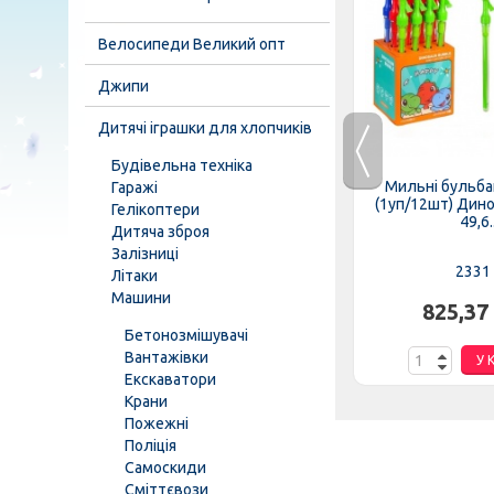
Велосипеди Великий опт
Джипи
Дитячі іграшки для хлопчиків
Будівельна техніка
4496
Прыгуны MS 4006-7
Мильні бульба
Гаражі
ссажный,
(1уп/100шт) 3,2см, 4цвета,
(1уп/12шт) Дино
Гелікоптери
упаковка...
49,6..
Дитяча зброя
Залізниці
MS 4006-7
2331
Літаки
Машини
.
551,46 грн.
825,37
Бетонозмішувачі
Вантажівки
К
У КОШИК
У 
Екскаватори
Крани
Пожежні
Поліція
Самоскиди
Сміттєвози