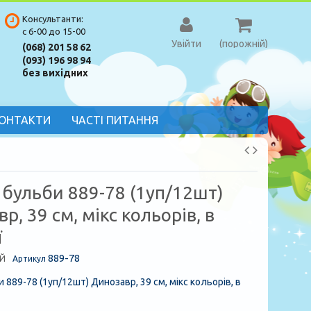
Консультанти:
с 6-00 до 15-00
Увійти
(порожній)
(068) 201 58 62
(093) 196 98 94
без вихідних
ОНТАКТИ
ЧАСТІ ПИТАННЯ
 бульби 889-78 (1уп/12шт)
р, 39 см, мікс кольорів, в
ї
889-78
Й
Артикул
 889-78 (1уп/12шт) Динозавр, 39 см, мікс кольорів, в