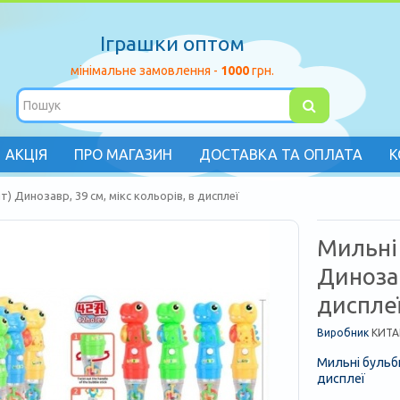
Іграшки оптом
мінімальне замовлення -
1000
грн.
АКЦІЯ
ПРО МАГАЗИН
ДОСТАВКА ТА ОПЛАТА
К
) Динозавр, 39 см, мікс кольорів, в дисплеї
Мильні
Динозав
диспле
Виробник
КИТА
Мильні бульби
дисплеї