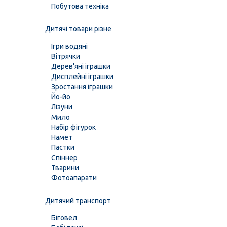
Побутова техніка
Дитячі товари різне
Ігри водяні
Вітрячки
Дерев'яні іграшки
Дисплейні іграшки
Зростання іграшки
Йо-йо
Лізуни
Мило
Набір фігурок
Намет
Пастки
Спіннер
Тварини
Фотоапарати
Дитячий транспорт
Біговел