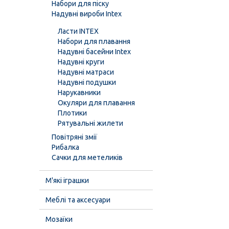
Набори для піску
Надувні вироби Intex
Ласти INTEX
Набори для плавання
Надувні басейни Intex
Надувні круги
Надувні матраси
Надувні подушки
Нарукавники
Окуляри для плавання
Плотики
Рятувальні жилети
Повітряні змії
Рибалка
Сачки для метеликів
М'які іграшки
Меблі та аксесуари
Мозаїки