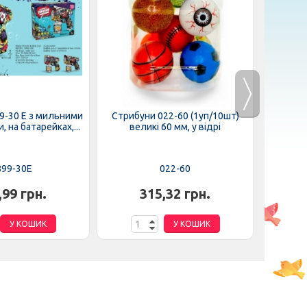
9-30 E з мильними
Стрибуни 022-60 (1уп/10шт)
Стрибу
 на батарейках,...
великі 60 мм, у відрі
маленьк
899-30E
022-60
,99 грн.
315,32 грн.
У КОШИК
У КОШИК