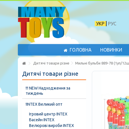
УКР
РУС
ГОЛОВНА
НОВИНКИ
Дитячі товари різне
Мильні бульби 889-78 (1уп/12шт
Дитячі товари різне
!!! NEW Надходження за
тиждень
!INTEX Великий опт
Ігровий центр INTEX
Басейн INTEX
Велюрові вироби INTEX