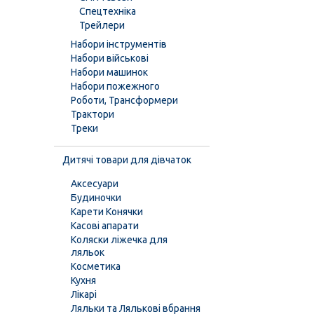
Спецтехніка
Трейлери
Набори інструментів
Набори військові
Набори машинок
Набори пожежного
Роботи, Трансформери
Трактори
Треки
Дитячі товари для дівчаток
Аксесуари
Будиночки
Карети Конячки
Касові апарати
Коляски ліжечка для
ляльок
Косметика
Кухня
Лікарі
Ляльки та Лялькові вбрання