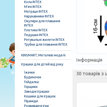
Кола INTEX
М'ячі INTEX
Матраци INTEX
Нарукавники INTEX
Окуляри для плавання
INTEX
Плотики INTEX
Подушки INTEX
Рятувальні жилети INTEX
Трубки для плавання INTEX
KINSMART, Металеві моделі
Інформація
Іграшки для дітей від року
Їжачки
30 товарів з ц
Будиночок
Гойдалка
Горщики
Заводні іграшки
Кошики для іграшок
Піраміди
Розвиваючі ігри