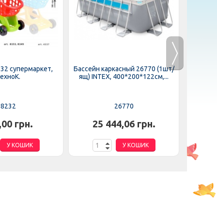
32 супермаркет,
Бассейн каркасный 26770 (1шт/
Бассейн 
ехноК.
ящ) INTEX, 400*200*122см,...
ящ) BE
8232
26770
,00 грн.
25 444,06 грн.
2
У КОШИК
У КОШИК