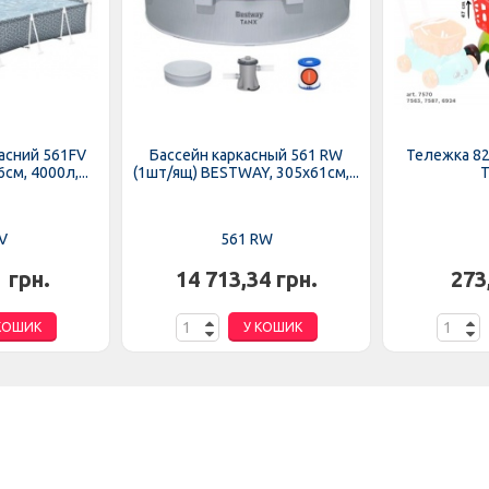
асний 561FV
Бассейн каркасный 561 RW
Тележка 82
см, 4000л,...
(1шт/ящ) BESTWAY, 305х61см,...
Т
V
561 RW
1 грн.
14 713,34 грн.
273
КОШИК
У КОШИК