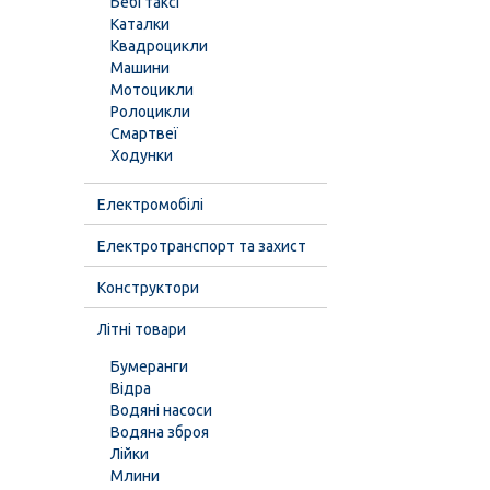
Бебі таксі
Каталки
Квадроцикли
Машини
Мотоцикли
Ролоцикли
Смартвеї
Ходунки
Електромобілі
Електротранспорт та захист
Конструктори
Літні товари
Бумеранги
Відра
Водяні насоси
Водяна зброя
Лійки
Млини