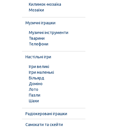
Килимок-мозаїка
Мозаїки
Музичні іграшки
Музичні інструменти
Тварини
Телефони
Настільні ігри
Ігри великі
Ігри маленькі
Більярд
Доміно
Лото
Пазли
Шахи
Радіокеровані іграшки
Самокати та скейти