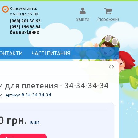
Консультанти:
с 6-00 до 15-00
Увійти
(порожній)
(068) 201 58 62
(093) 196 98 94
без вихідних
ОНТАКТИ
ЧАСТІ ПИТАННЯ
 для плетения - 34-34-34-34
# 34-34-34-34
Й
Артикул
0 грн.
в шт.