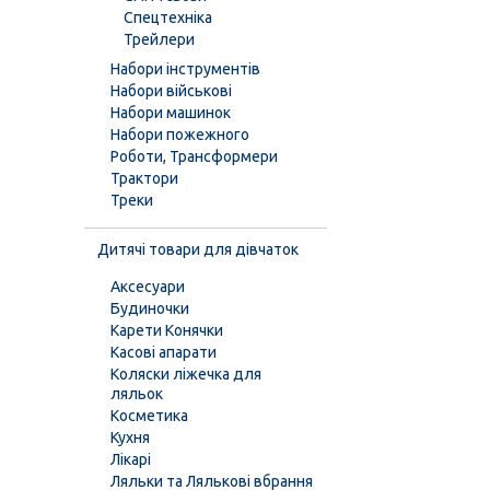
Спецтехніка
Трейлери
Набори інструментів
Набори військові
Набори машинок
Набори пожежного
Роботи, Трансформери
Трактори
Треки
Дитячі товари для дівчаток
Аксесуари
Будиночки
Карети Конячки
Касові апарати
Коляски ліжечка для
ляльок
Косметика
Кухня
Лікарі
Ляльки та Лялькові вбрання