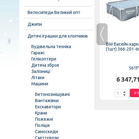
Велосипеди Великий опт
Джипи
Дитячі іграшки для хлопчиків
Тигрес",
Наборы 131-13 на липучке,
BW Басейн карк
Будівельна техніка
в пакете
фрукты, овощи, нож,
(1шт) 366-201-66
Гаражі
разделочная...
Гелікоптери
Дитяча зброя
131-13
561F
Залізниці
Літаки
.
84,18 грн.
6 347,7
Машини
К
У КОШИК
У 
Бетонозмішувачі
Вантажівки
Екскаватори
Крани
Пожежні
Поліція
Самоскиди
Сміттєвози