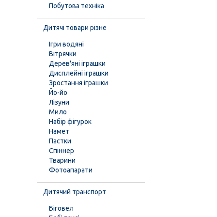
Побутова техніка
Дитячі товари різне
Ігри водяні
Вітрячки
Дерев'яні іграшки
Дисплейні іграшки
Зростання іграшки
Йо-йо
Лізуни
Мило
Набір фігурок
Намет
Пастки
Спіннер
Тварини
Фотоапарати
Дитячий транспорт
Біговел