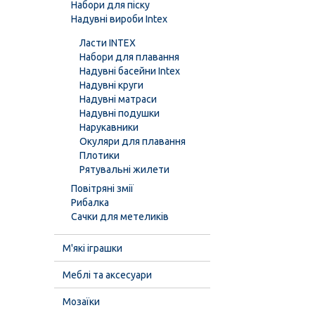
Набори для піску
Надувні вироби Intex
Ласти INTEX
Набори для плавання
Надувні басейни Intex
Надувні круги
Надувні матраси
Надувні подушки
Нарукавники
Окуляри для плавання
Плотики
Рятувальні жилети
Повітряні змії
Рибалка
Сачки для метеликів
М'які іграшки
Меблі та аксесуари
Мозаїки