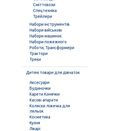
Сміттєвози
Спецтехніка
Трейлери
Набори інструментів
Набори військові
Набори машинок
Набори пожежного
Роботи, Трансформери
Трактори
Треки
Дитячі товари для дівчаток
Аксесуари
Будиночки
Карети Конячки
Касові апарати
Коляски ліжечка для
ляльок
Косметика
Кухня
Лікарі