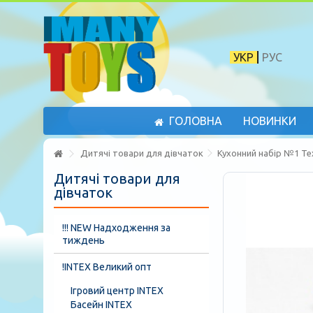
УКР
РУС
ГОЛОВНА
НОВИНКИ
Дитячі товари для дівчаток
Кухонний набір №1 Те
Дитячі товари для
дівчаток
!!! NEW Надходження за
тиждень
!INTEX Великий опт
Ігровий центр INTEX
Басейн INTEX