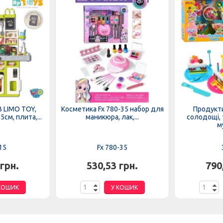
B LIMO TOY,
Косметика Fx 780-35 набор для
Продукти
см, плита,...
маникюра, лак,...
солодощі, т
му
15
Fx 780-35
 грн.
530,53 грн.
790
КОШИК
У КОШИК