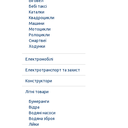
Біговел
Бебі таксі
Каталки
Квадроцикли
Машини
Мотоцикли
Ролоцикли
Смартвеї
Ходунки
Електромобілі
Електротранспорт та захист
Конструктори
Літні товари
Бумеранги
Відра
Водяні насоси
Водяна зброя
Лійки