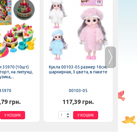
 35970 (10шт)
Кукла 00103-05 размер 16см,
Кукла W
орт, на липучці,
шарнирная, 3 цвета, в пакете
зика,...
35970
00103-05
,79 грн.
117,39 грн.
У КОШИК
У КОШИК