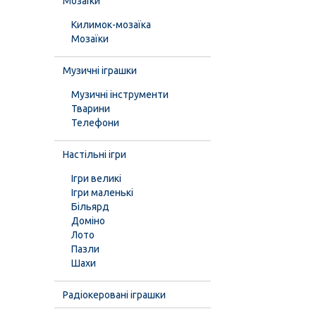
Мозаїки
Килимок-мозаїка
Мозаїки
Музичні іграшки
Музичні інструменти
Тварини
Телефони
Настільні ігри
Ігри великі
Ігри маленькі
Більярд
Доміно
Лото
Пазли
Шахи
Радіокеровані іграшки