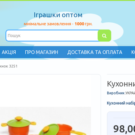
Іграшки оптом
мінімальне замовлення -
1000
грн.
АКЦІЯ
ПРО МАГАЗИН
ДОСТАВКА ТА ОПЛАТА
К
хнок 3251
Кухонн
Виробник
УКРА
Кухонний набі
98,0