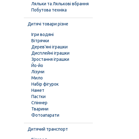
Ляльки та Лялькові вбрання
Побутова техніка
Дитячі товари різне
Ігри водяні
Вітрячки
Дерев'яні іграшки
Дисплейні іграшки
Зростання іграшки
Йо-йо
Лізуни
Мило
Набір фігурок
Намет
Пастки
Спіннер
Тварини
Фотоапарати
Дитячий транспорт