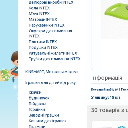
Велюрові вироби INTEX
Кола INTEX
М'ячі INTEX
Матраци INTEX
Нарукавники INTEX
Окуляри для плавання
INTEX
Плотики INTEX
Подушки INTEX
Рятувальні жилети INTEX
Трубки для плавання INTEX
KINSMART, Металеві моделі
Інформація
Іграшки для дітей від року
Кухонний набір №1 Техн
Їжачки
У ящику:
18 шт.
Будиночок
Гойдалка
30 товарів з ц
Горщики
Заводні іграшки
Кошики для іграшок
Піраміди