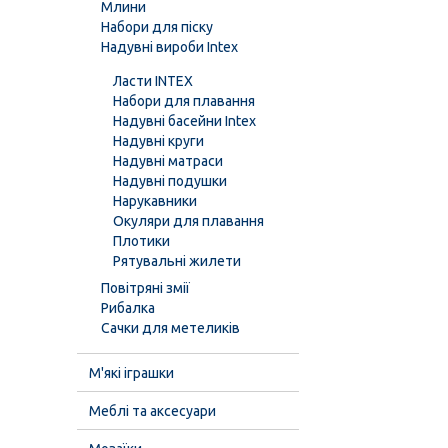
Млини
Набори для піску
Надувні вироби Intex
Ласти INTEX
Набори для плавання
Надувні басейни Intex
Надувні круги
Надувні матраси
Надувні подушки
Нарукавники
Окуляри для плавання
Плотики
Рятувальні жилети
Повітряні змії
Рибалка
Сачки для метеликів
М'які іграшки
Меблі та аксесуари