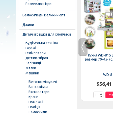
Розвиваючі ігри
Велосипеди Великий опт
Джипи
Дитячі іграшки для хлопчиків
Будівельна техніка
Гаражі
Гелікоптери
иночок-
Продукти фастфуд 818-295-
Кухня WD-815 
Дитяча зброя
чках,...
296 прилавок з бургером,...
размер 70-45-70,5
Залізниці
Літаки
Машини
818-295-296
WD-8
Бетонозмішувачі
.
520,90 грн.
956,41
Вантажівки
Екскаватори
К
У КОШИК
У 
Крани
Пожежні
Поліція
Самоскиди