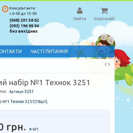
Консультанти:
с 6-00 до 15-00
Увійти
(порожній)
(068) 201 58 62
(093) 196 98 94
без вихідних
ОНТАКТИ
ЧАСТІ ПИТАННЯ
ий набір №1 Технок 3251
3251
ИНА
Артикул
р №1 Технок 3251(18шт).
0 грн.
в шт.