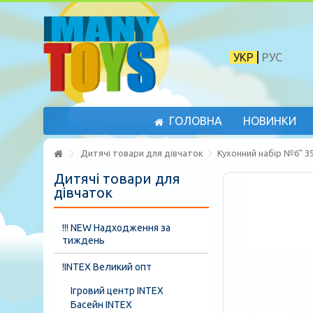
УКР
РУС
ГОЛОВНА
НОВИНКИ
Дитячі товари для дівчаток
Кухонний набір №6" 3
Дитячі товари для
дівчаток
!!! NEW Надходження за
тиждень
!INTEX Великий опт
Ігровий центр INTEX
Басейн INTEX