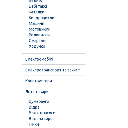
Біговел
Бебі таксі
Каталки
Квадроцикли
Машини
Мотоцикли
Ролоцикли
Смартвеї
Ходунки
Електромобілі
Електротранспорт та захист
Конструктори
Літні товари
Бумеранги
Відра
Водяні насоси
Водяна зброя
Лійки