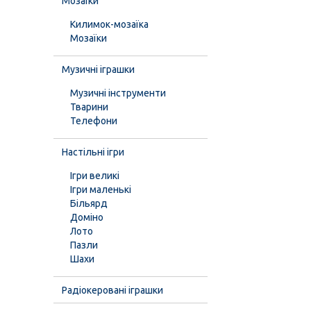
Мозаїки
Килимок-мозаїка
Мозаїки
Музичні іграшки
Музичні інструменти
Тварини
Телефони
Настільні ігри
Ігри великі
Ігри маленькі
Більярд
Доміно
Лото
Пазли
Шахи
Радіокеровані іграшки