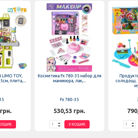
B LIMO TOY,
Косметика Fx 780-35 набор для
Продукти
см, плита,...
маникюра, лак,...
солодощі, т
му
15
Fx 780-35
 грн.
530,53 грн.
790
КОШИК
У КОШИК