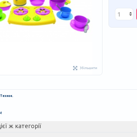
Збільшити
 Технок.
м
ієї ж категорії