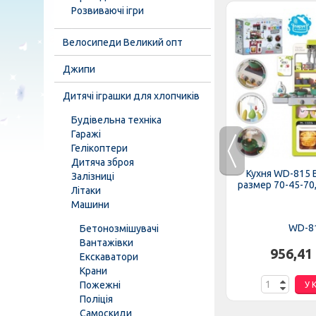
Розвиваючі ігри
Велосипеди Великий опт
Джипи
Дитячі іграшки для хлопчиків
Будівельна техніка
Гаражі
Гелікоптери
Дитяча зброя
иночок-
Продукти фастфуд 818-295-
Кухня WD-815 
Залізниці
чках,...
296 прилавок з бургером,...
размер 70-45-70,5
Літаки
Машини
818-295-296
WD-8
Бетонозмішувачі
Вантажівки
.
520,90 грн.
956,41
Екскаватори
Крани
Пожежні
К
У КОШИК
У 
Поліція
Самоскиди