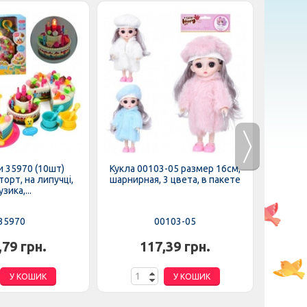
 35970 (10шт)
Кукла 00103-05 размер 16см,
Кукла W
орт, на липучці,
шарнирная, 3 цвета, в пакете
зика,...
35970
00103-05
,79 грн.
117,39 грн.
У КОШИК
У КОШИК