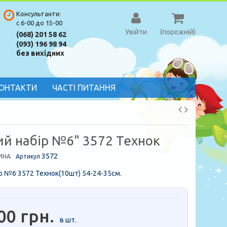
Консультанти:
с 6-00 до 15-00
Увійти
(порожній)
(068) 201 58 62
(093) 196 98 94
без вихідних
ОНТАКТИ
ЧАСТІ ПИТАННЯ
ий набір №6" 3572 Технок
3572
ИНА
Артикул
ір №6 3572 Технок(10шт)
54-24-35см.
00 грн.
в шт.