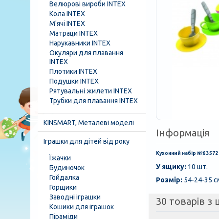
Велюрові вироби INTEX
Кола INTEX
М'ячі INTEX
Матраци INTEX
Нарукавники INTEX
Окуляри для плавання
INTEX
Плотики INTEX
Подушки INTEX
Рятувальні жилети INTEX
Трубки для плавання INTEX
KINSMART, Металеві моделі
Інформація
Іграшки для дітей від року
Кухонний набір №6 3572
Їжачки
У ящику:
10 шт.
Будиночок
Гойдалка
Розмір:
54-24-35 с
Горщики
Заводні іграшки
30 товарів з ц
Кошики для іграшок
Піраміди