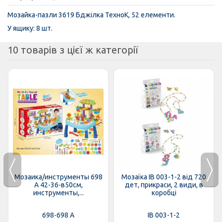
Мозайка-пазли 3619 Бджiлка ТехноК, 52 елементи.
У ящику: 8 шт.
10 товарів з цієї ж категорії
Мозаика/инструменты 698
Мозаїка IB 003-1-2 від 720
A 42-36-в50см,
дет, прикраси, 2 види, в
инструменты,...
коробці
698-698 A
IB 003-1-2