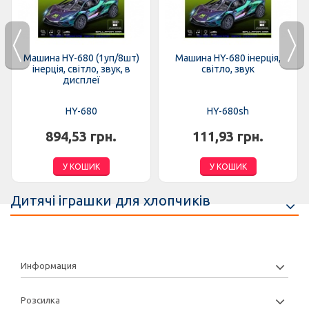
Машина HY-680 (1уп/8шт)
Машина HY-680 інерція,
інерція, світло, звук, в
світло, звук
дисплеї
HY-680
HY-680sh
894,53 грн.
111,93 грн.
У КОШИК
У КОШИК
Дитячі іграшки для хлопчиків
Информация
Розсилка