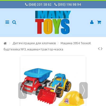
(068) 201 58 62
(093) 196 98 94
Дитячі іграшки для хлопчиків
Машина 3954 ТехноК
будтехніка №3, машина+трактор+каска