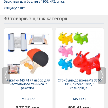
Барильця для боулінгу 1902 №2, сітка.
У ящику: 6 шт.
30 товарів з цієї ж категорії
Ракетки MS 4177 набор для
Стрибуни-дракони MS 3365
настольного тенниса: 2
ПВХ, 1250-1300г, 5
ракетки...
кольорів, в...
MS 4177
MS 3365
377,20 грн.
405,41 грн.