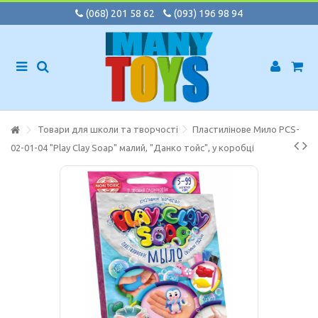
(068) 201 58 62
(093) 196 98 94
Товари для школи та творчості
Пластилінове Мило PCS-
02-01-04 "Play Clay Soap" малий, "Данко тойс", у коробці