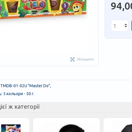
94,0
Збільшити
 TMDB-01-02U "Master Do",
 5 кольори - 50 г.
ієї ж категорії