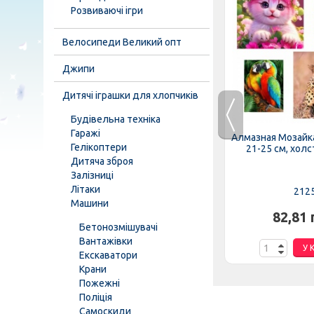
Розвиваючі ігри
Велосипеди Великий опт
Джипи
Дитячі іграшки для хлопчиків
Будівельна техніка
Гаражі
ин HS-01-
Конструктор "Технотроник"
Алмазная Мозайк
Гелікоптери
r....
3992 Мега у валізі, "ТехноК"
21-25 см, холст
Дитяча зброя
Залізниці
Літаки
3992
212
Машини
.
466,00 грн.
82,81 
Бетонозмішувачі
Вантажівки
К
У КОШИК
У 
Екскаватори
Крани
Пожежні
Поліція
Самоскиди