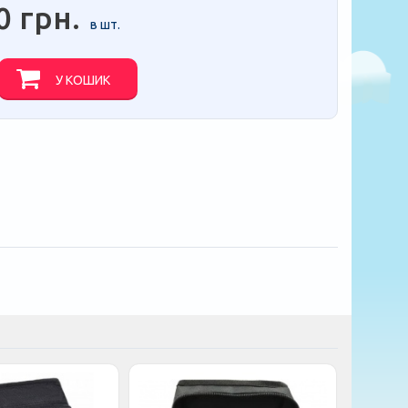
0 грн.
в шт.
У КОШИК