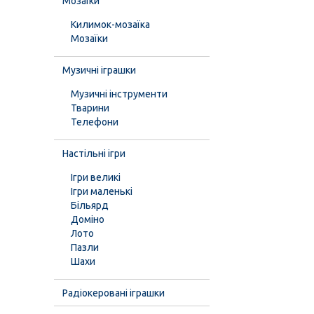
Мозаїки
Килимок-мозаїка
Мозаїки
Музичні іграшки
Музичні інструменти
Тварини
Телефони
Настільні ігри
Ігри великі
Ігри маленькі
Більярд
Доміно
Лото
Пазли
Шахи
Радіокеровані іграшки