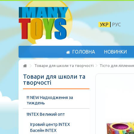
УКР
РУС
ГОЛОВНА
НОВИНКИ
Товари для школи та творчості
Тісто для ліплення
Товари для школи та
творчості
!!! NEW Надходження за
тиждень
!INTEX Великий опт
Ігровий центр INTEX
Басейн INTEX