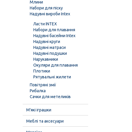
Млини
Набори для піску
Надувні вироби Intex
Ласти INTEX
Набори для плавання
Надувні басейни Intex
Надувні круги
Надувні матраси
Надувні подушки
Нарукавники
Окуляри для плавання
Плотики
Рятувальні жилети
Повітряні змії
Рибалка
Сачки для метеликів
М'які іграшки
Меблі та аксесуари