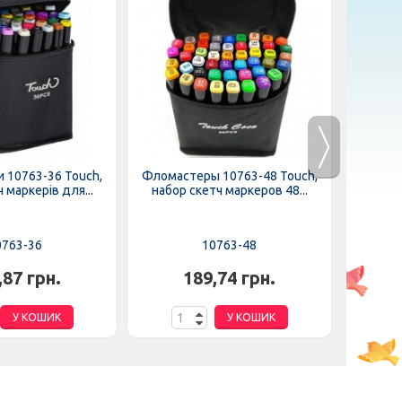
 10763-36 Touch,
Фломастеры 10763-48 Touch,
Тесто 
ч маркерів для...
набор скетч маркеров 48...
"Mast
0763-36
10763-48
,87 грн.
189,74 грн.
У КОШИК
У КОШИК