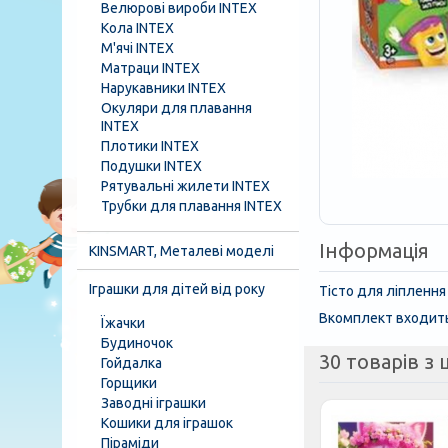
Велюрові вироби INTEX
Кола INTEX
М'ячі INTEX
Матраци INTEX
Нарукавники INTEX
Окуляри для плавання
INTEX
Плотики INTEX
Подушки INTEX
Рятувальні жилети INTEX
Трубки для плавання INTEX
Інформація
KINSMART, Металеві моделі
Іграшки для дітей від року
Тісто для ліплення
Вкомплект входить:
Їжачки
Будиночок
30 товарів з ц
Гойдалка
Горщики
Заводні іграшки
Кошики для іграшок
Піраміди