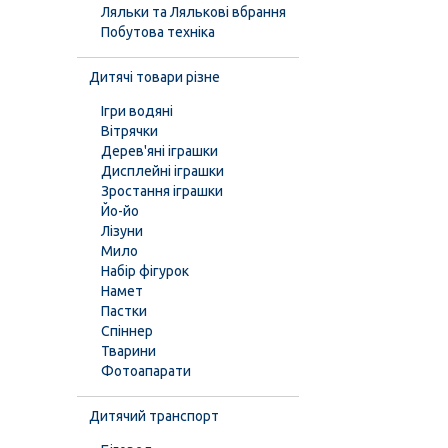
Ляльки та Лялькові вбрання
Побутова техніка
Дитячі товари різне
Ігри водяні
Вітрячки
Дерев'яні іграшки
Дисплейні іграшки
Зростання іграшки
Йо-йо
Лізуни
Мило
Набір фігурок
Намет
Пастки
Спіннер
Тварини
Фотоапарати
Дитячий транспорт