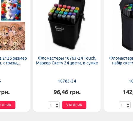
а 2125 размер
Фломастеры 10763-24 Touch,
Фломастери
, стразы,...
Маркер Скетч 24 цвета, в сумке
набір скет
5
10763-24
1
грн.
96,46 грн.
142
КОШИК
У КОШИК