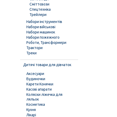
Сміттєвози
Спецтехніка
Трейлери
Набори інструментів
Набори військові
Набори машинок
Набори пожежного
Роботи, Трансформери
Трактори
Треки
Дитячі товари для дівчаток
Аксесуари
Будиночки
Карети Конячки
Касові апарати
Коляски ліжечка для
ляльок
Косметика
Кухня
Лікарі