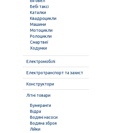
Біговел
Бебі таксі
Каталки
Квадроцикли
Машини
Мотоцикли
Ролоцикли
Смартвеї
Ходунки
Електромобілі
Електротранспорт та захист
Конструктори
Літні товари
Бумеранги
Відра
Водяні насоси
Водяна зброя
Лійки