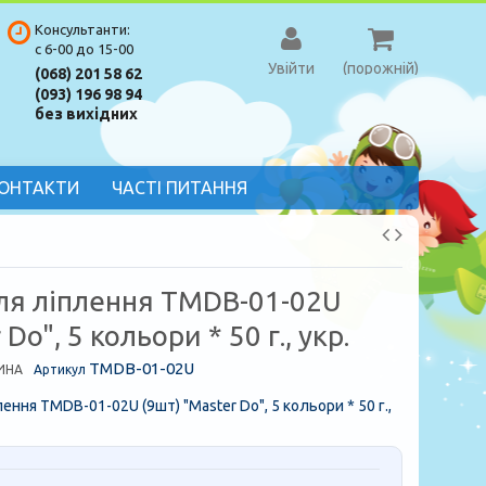
Консультанти:
с 6-00 до 15-00
Увійти
(порожній)
(068) 201 58 62
(093) 196 98 94
без вихідних
ОНТАКТИ
ЧАСТІ ПИТАННЯ
для ліплення TMDB-01-02U
Do", 5 кольори * 50 г., укр.
TMDB-01-02U
ИНА
Артикул
лення TMDB-01-02U (9шт) "Master Do", 5 кольори * 50 г.,