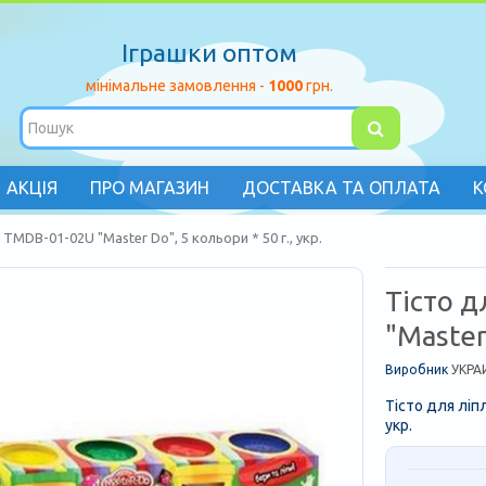
Іграшки оптом
мінімальне замовлення -
1000
грн.
АКЦІЯ
ПРО МАГАЗИН
ДОСТАВКА ТА ОПЛАТА
К
 TMDB-01-02U "Master Do", 5 кольори * 50 г., укр.
Тісто 
"Master 
Виробник
УКРА
Тісто для ліп
укр.