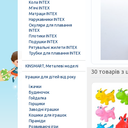
Кола INTEX
М'ячі INTEX
Матраци INTEX
Нарукавники INTEX
Окуляри для плавання
INTEX
Плотики INTEX
Подушки INTEX
Рятувальні жилети INTEX
Трубки для плавання INTEX
KINSMART, Металеві моделі
30 товарів з ц
Іграшки для дітей від року
Їжачки
Будиночок
Гойдалка
Горщики
Заводні іграшки
Кошики для іграшок
Піраміди
Розвиваючі ігри