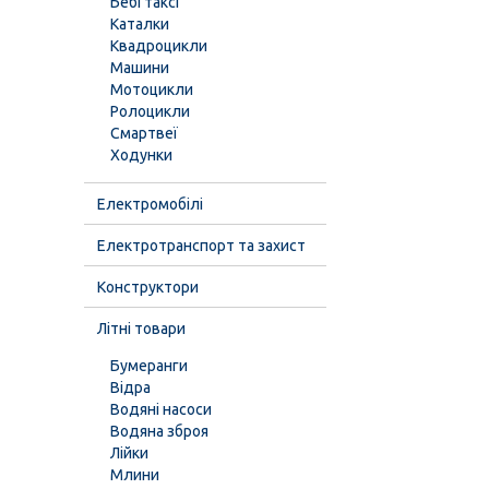
Бебі таксі
Каталки
Квадроцикли
Машини
Мотоцикли
Ролоцикли
Смартвеї
Ходунки
Електромобілі
Електротранспорт та захист
Конструктори
Літні товари
Бумеранги
Відра
Водяні насоси
Водяна зброя
Лійки
Млини