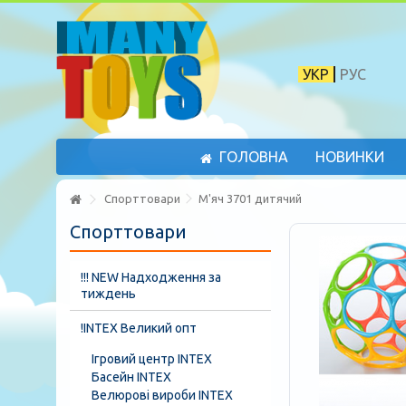
УКР
РУС
ГОЛОВНА
НОВИНКИ
Спорттовари
М'яч 3701 дитячий
Спорттовари
!!! NEW Надходження за
тиждень
!INTEX Великий опт
Ігровий центр INTEX
Басейн INTEX
Велюрові вироби INTEX