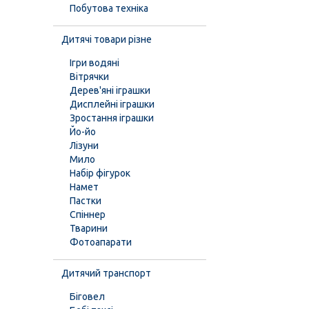
Побутова техніка
Дитячі товари різне
Ігри водяні
Вітрячки
Дерев'яні іграшки
Дисплейні іграшки
Зростання іграшки
Йо-йо
Лізуни
Мило
Набір фігурок
Намет
Пастки
Спіннер
Тварини
Фотоапарати
Дитячий транспорт
Біговел