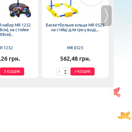
й набор MR 1252
Баскетбольне кільце MR 0525
Велоси
8см), на стойке
на стійці для гри у воді,...
(1шт) ал
09см)...
R 1252
MR 0525
,26 грн.
562,48 грн.
6
У КОШИК
У КОШИК