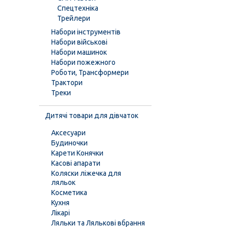
Спецтехніка
Трейлери
Набори інструментів
Набори військові
Набори машинок
Набори пожежного
Роботи, Трансформери
Трактори
Треки
Дитячі товари для дівчаток
Аксесуари
Будиночки
Карети Конячки
Касові апарати
Коляски ліжечка для
ляльок
Косметика
Кухня
Лікарі
Ляльки та Лялькові вбрання