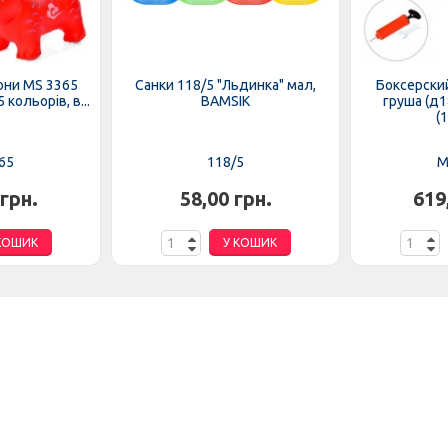
они MS 3365
Санки 118/5 "Льдинка" мал,
Боксерски
 кольорів, в...
BAMSIK
груша (д1
(1
65
118/5
M
 грн.
58,00 грн.
619
КОШИК
У КОШИК