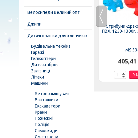
Велосипеди Великий опт
Джипи
инка»,
Игла MS 1784 для мячей, 3 шт,
Стрибуни-драк
набор (насадка, гибкий...
ПВХ, 1250-1300г, 5
Дитячі іграшки для хлопчиків
Будівельна техніка
MS 1784
MS 33
Гаражі
Гелікоптери
.
22,30 грн.
405,41
Дитяча зброя
Залізниці
К
У КОШИК
У 
Літаки
Машини
Бетонозмішувачі
Вантажівки
Екскаватори
Крани
Пожежні
Поліція
Самоскиди
Сміттєвози