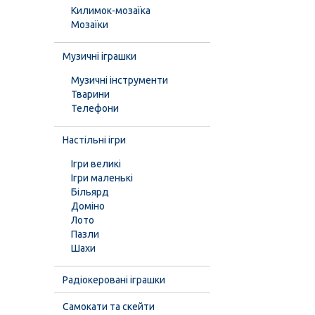
Килимок-мозаїка
Мозаїки
Музичні іграшки
Музичні інструменти
Тварини
Телефони
Настільні ігри
Ігри великі
Ігри маленькі
Більярд
Доміно
Лото
Пазли
Шахи
Радіокеровані іграшки
Самокати та скейти