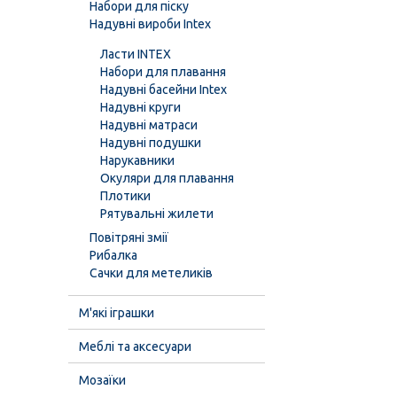
Набори для піску
Надувні вироби Intex
Ласти INTEX
Набори для плавання
Надувні басейни Intex
Надувні круги
Надувні матраси
Надувні подушки
Нарукавники
Окуляри для плавання
Плотики
Рятувальні жилети
Повітряні змії
Рибалка
Сачки для метеликів
М'які іграшки
Меблі та аксесуари
Мозаїки