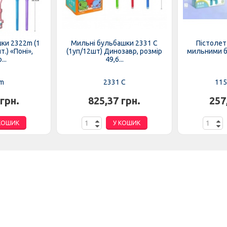
ки 2322m (1
Мильні бульбашки 2331 C
Пістолет
.) «Поні»,
(1уп/12шт) Динозавр, розмір
мильними бу
...
49,6...
m
2331 C
115
 грн.
825,37 грн.
257
КОШИК
У КОШИК