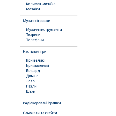
Килимок-мозаїка
Мозаїки
Музичні іграшки
Музичні інструменти
Тварини
Телефони
Настільні ігри
Ігри великі
Ігри маленькі
Більярд
Доміно
Лото
Пазли
Шахи
Радіокеровані іграшки
Самокати та скейти