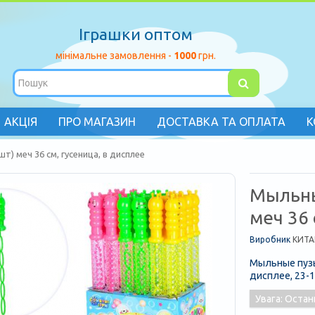
Іграшки оптом
мінімальне замовлення -
1000
грн.
АКЦІЯ
ПРО МАГАЗИН
ДОСТАВКА ТА ОПЛАТА
К
) меч 36 см, гусеница, в дисплее
Мыльны
меч 36 
Виробник
КИТА
Мыльные пузыр
дисплее, 23-1
Увага: Остан