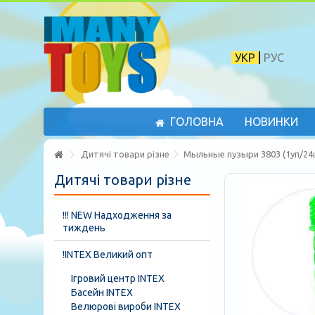
УКР
РУС
ГОЛОВНА
НОВИНКИ
Дитячі товари різне
Мыльные пузыри 3803 (1уп/24шт
Дитячі товари різне
!!! NEW Надходження за
тиждень
!INTEX Великий опт
Ігровий центр INTEX
Басейн INTEX
Велюрові вироби INTEX