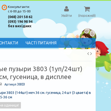
Консультанти:
с 6-00 до 15-00
Увійти
(порожній)
(068) 201 58 62
(093) 196 98 94
без вихідних
ОНТАКТИ
ЧАСТІ ПИТАННЯ
е пузыри 3803 (1уп/24шт)
см, гусеница, в дисплее
3803
Й
Артикул
и 3803 (144шт) меч 36 см. гусеница, 24 шт (3 цваета) в
5-36 см
ня одиниця!