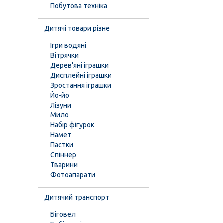
Побутова техніка
Дитячі товари різне
Ігри водяні
Вітрячки
Дерев'яні іграшки
Дисплейні іграшки
Зростання іграшки
Йо-йо
Лізуни
Мило
Набір фігурок
Намет
Пастки
Спіннер
Тварини
Фотоапарати
Дитячий транспорт
Біговел