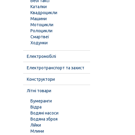
Бебі таксі
Каталки
Квадроцикли
Машини
Мотоцикли
Ролоцикли
Смартвеї
Ходунки
Електромобілі
Електротранспорт та захист
Конструктори
Літні товари
Бумеранги
Відра
Водяні насоси
Водяна зброя
Лійки
Млини