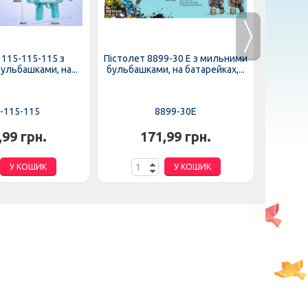
 115-115-115 з
Пістолет 8899-30 E з мильними
Стрибу
льбашками, на...
бульбашками, на батарейках,...
вел
-115-115
8899-30E
,99 грн.
171,99 грн.
У КОШИК
У КОШИК