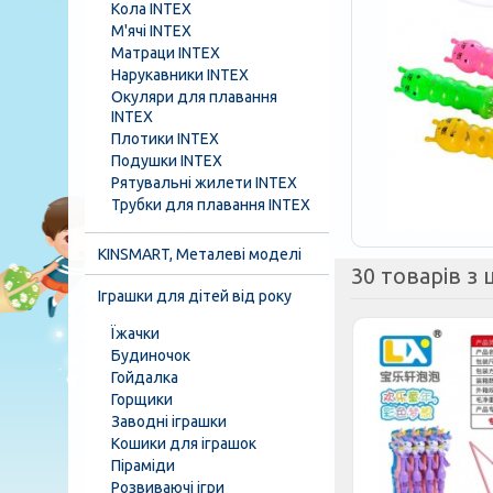
Кола INTEX
М'ячі INTEX
Матраци INTEX
Нарукавники INTEX
Окуляри для плавання
INTEX
Плотики INTEX
Подушки INTEX
Рятувальні жилети INTEX
Трубки для плавання INTEX
KINSMART, Металеві моделі
30 товарів з ц
Іграшки для дітей від року
Їжачки
Будиночок
Гойдалка
Горщики
Заводні іграшки
Кошики для іграшок
Піраміди
Розвиваючі ігри