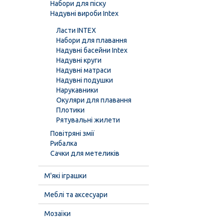
Набори для піску
Надувні вироби Intex
Ласти INTEX
Набори для плавання
Надувні басейни Intex
Надувні круги
Надувні матраси
Надувні подушки
Нарукавники
Окуляри для плавання
Плотики
Рятувальні жилети
Повітряні змії
Рибалка
Сачки для метеликів
М'які іграшки
Меблі та аксесуари
Мозаїки