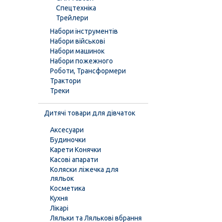
Спецтехніка
Трейлери
Набори інструментів
Набори військові
Набори машинок
Набори пожежного
Роботи, Трансформери
Трактори
Треки
Дитячі товари для дівчаток
Аксесуари
Будиночки
Карети Конячки
Касові апарати
Коляски ліжечка для
ляльок
Косметика
Кухня
Лікарі
Ляльки та Лялькові вбрання