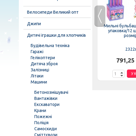
Велосипеди Великий опт
Джипи
уп/6шт)
Машина HY-680 (1уп/8шт)
Мильні бульбаш
, звук,...
інерція, світло, звук, в дисплеї
упаковка/12 шт
Дитячі іграшки для хлопчиків
розмір
Будівельна техніка
HY-680
2322
Гаражі
Гелікоптери
н.
894,53 грн.
791,25
Дитяча зброя
Залізниці
К
У КОШИК
У 
Літаки
Машини
Бетонозмішувачі
Вантажівки
Екскаватори
Крани
Пожежні
Поліція
Самоскиди
Сміттєвози