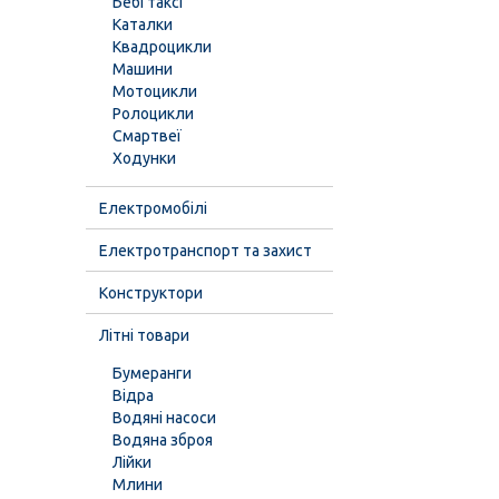
Бебі таксі
Каталки
Квадроцикли
Машини
Мотоцикли
Ролоцикли
Смартвеї
Ходунки
Електромобілі
Електротранспорт та захист
Конструктори
Літні товари
Бумеранги
Відра
Водяні насоси
Водяна зброя
Лійки
Млини