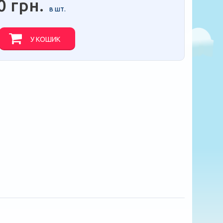
0 грн.
в шт.
У КОШИК