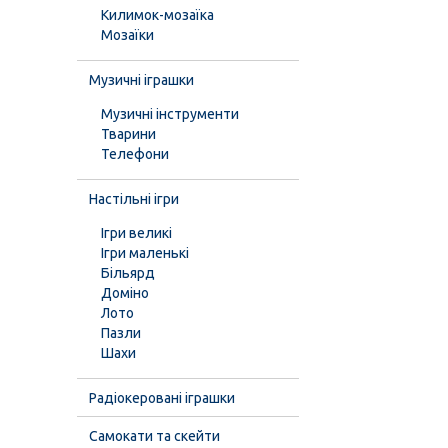
Килимок-мозаїка
Мозаїки
Музичні іграшки
Музичні інструменти
Тварини
Телефони
Настільні ігри
Ігри великі
Ігри маленькі
Більярд
Доміно
Лото
Пазли
Шахи
Радіокеровані іграшки
Самокати та скейти