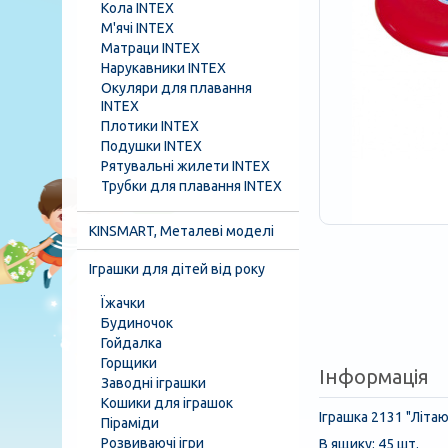
Кола INTEX
М'ячі INTEX
Матраци INTEX
Нарукавники INTEX
Окуляри для плавання
INTEX
Плотики INTEX
Подушки INTEX
Рятувальні жилети INTEX
Трубки для плавання INTEX
KINSMART, Металеві моделі
Іграшки для дітей від року
Їжачки
Будиночок
Гойдалка
Горщики
Інформація
Заводні іграшки
Кошики для іграшок
Іграшка 2131 "Літаю
Піраміди
Розвиваючі ігри
В ящику: 45 шт.