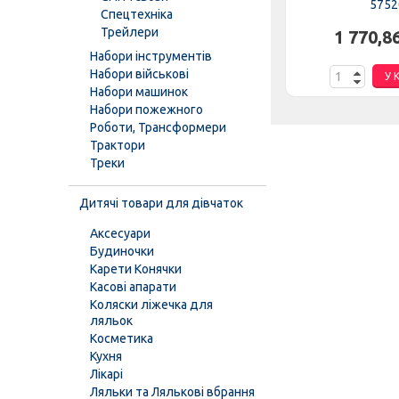
1560
5752
Спецтехніка
Трейлери
.
79,00 грн.
1 770,8
Набори інструментів
Набори військові
К
У КОШИК
У 
Набори машинок
Набори пожежного
Роботи, Трансформери
Трактори
Треки
Дитячі товари для дівчаток
Аксесуари
Будиночки
Карети Конячки
Касові апарати
Коляски ліжечка для
ляльок
Косметика
Кухня
Лікарі
Ляльки та Лялькові вбрання