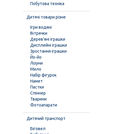
Побутова техніка
Дитячі товари різне
Ігри водяні
Вітрячки
Дерев'яні іграшки
Дисплейні іграшки
Зростання іграшки
Йо-йо
Лізуни
Мило
Набір фігурок
Намет
Пастки
Спіннер
Тварини
Фотоапарати
Дитячий транспорт
Біговел