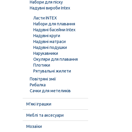
Набори для піску
Надувні вироби Intex
Ласти INTEX
Набори для плавання
Надувні басейни Intex
Надувні круги
Надувні матраси
Надувні подушки
Нарукавники
Окуляри для плавання
Плотики
Рятувальні жилети
Повітряні змії
Рибалка
Сачки для метеликів
М'які іграшки
Меблі та аксесуари
Мозаїки