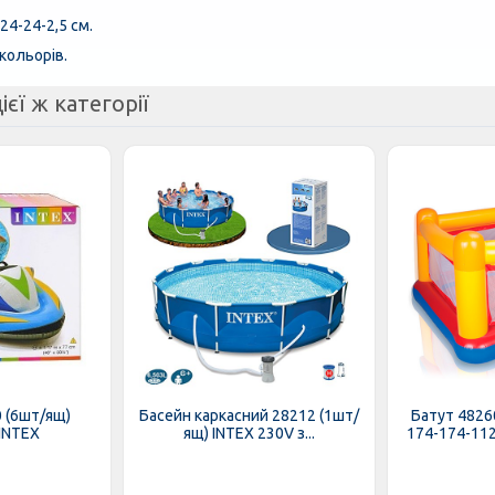
24-24-2,5 см.
кольорів.
ієї ж категорії
 (6шт/ящ)
Басейн каркасний 28212 (1шт/
Батут 4826
 INTEX
ящ) INTEX 230V з...
174-174-112с