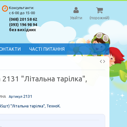
Консультанти:
с 6-00 до 15-00
Увійти
(порожній)
(068) 201 58 62
(093) 196 98 94
без вихідних
ОНТАКТИ
ЧАСТІ ПИТАННЯ
 2131 "Літальна тарілка",
2131
ИНА
Артикул
45шт) "Літальна тарілка", ТехноК.