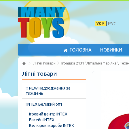
УКР
РУС
ГОЛОВНА
НОВИНКИ
Літні товари
Іграшка 2131 "Літальна тарілка", Тех
Літні товари
!!! NEW Надходження за
тиждень
!INTEX Великий опт
Ігровий центр INTEX
Басейн INTEX
Велюрові вироби INTEX