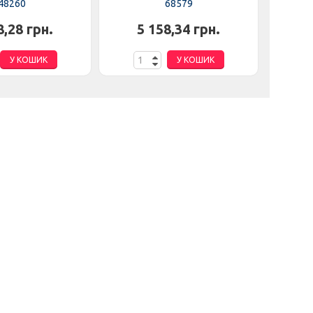
48260
68579
8,28 грн.
5 158,34 грн.
2
У КОШИК
У КОШИК