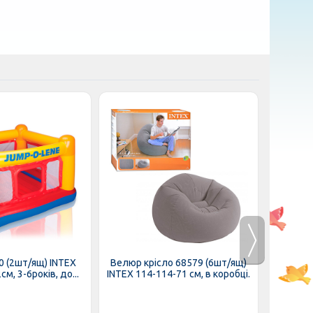
0 (2шт/ящ) INTEX
Велюр крісло 68579 (6шт/ящ)
Велюр
м, 3-6років, до...
INTEX 114-114-71 см, в коробці.
си