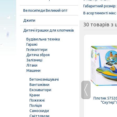
Габаритний розмір: 
Велосипеди Великий опт
В асортименті мікс 
Джипи
30 товарів з ц
Дитячі іграшки для хлопчиків
Будівельна техніка
Гаражі
Гелікоптери
Дитяча зброя
Залізниці
Літаки
Машини
Бетонозмішувачі
Вантажівки
Екскаватори
Крани
 розовый,
Песочный набор 1560
Плотик 57520
Пожежні
боре...
ментоловый, ТехноК, Замок, в
"Скутер"
Поліція
наборе...
Самоскиди
Сміттєвози