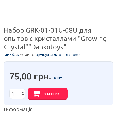
Набор GRK-01-01U-08U для
опытов с кристаллами "Growing
Crystal""Dankotoys"
GRK-01-01U-08U
Виробник
УКРАИНА
Артикул
75,00 грн.
в шт.
У КОШИК
Інформація