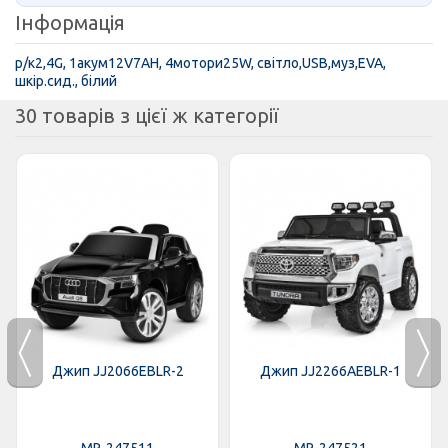
Інформація
р/к2,4G, 1акум12V7AH, 4мотори25W, світло,USB,муз,EVA,
шкір.сид., білий
30 товарів з цієї ж категорії
Джип JJ2066EBLR-2
Джип JJ2266AEBLR-1