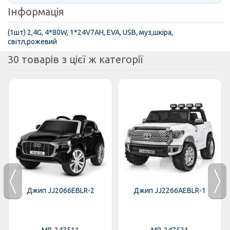
Інформація
(1шт) 2,4G, 4*80W, 1*24V7AH, EVA, USB, муз,шкiра,
свiтл,рожевий
30 товарів з цієї ж категорії
Джип JJ2066EBLR-2
Джип JJ2266AEBLR-1