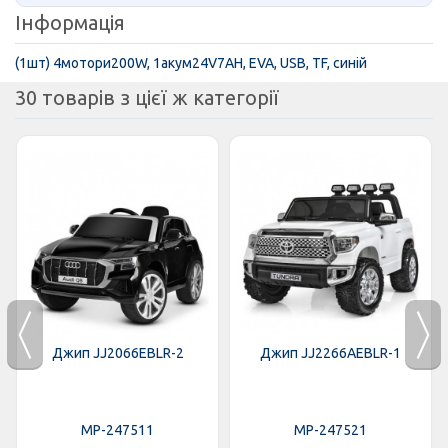
Інформація
(1шт) 4мотори200W, 1акум24V7AH, EVA, USB, TF, синій
30 товарів з цієї ж категорії
Джип JJ2066EBLR-2
Джип JJ2266AEBLR-1
MP-247511
MP-247521