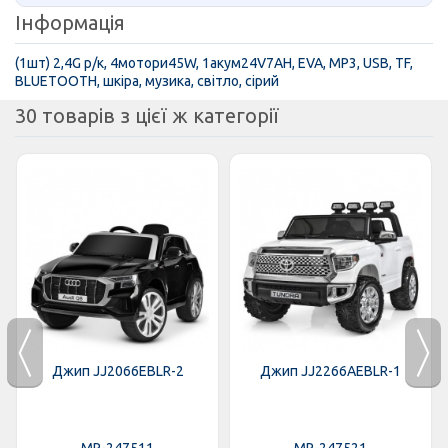
Інформація
(1шт) 2,4G р/к, 4мотори45W, 1акум24V7AH, EVA, MP3, USB, TF,
BLUETOOTH, шкіра, музика, світло, сірий
30 товарів з цієї ж категорії
Джип JJ2066EBLR-2
Джип JJ2266AEBLR-1