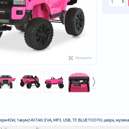
Збільшити
отори45W, 1акум24V7AH, EVA, MP3, USB, TF, BLUETOOTH, шкіра, музика