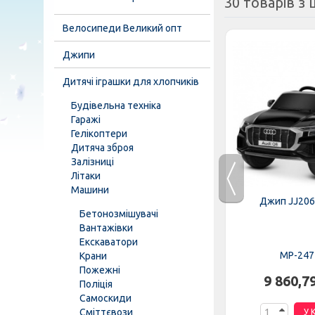
30 товарів з ц
Велосипеди Великий опт
Джипи
Дитячі іграшки для хлопчиків
Будівельна техніка
Гаражі
Гелікоптери
Дитяча зброя
Залізниці
Літаки
Машини
EBLR-6
Трактор M 4419EBLR-3
Джип JJ206
Бетонозмішувачі
Вантажівки
Екскаватори
MP-276689
MP-247
Крани
Пожежні
н.
8 446,37 грн.
9 860,7
Поліція
Самоскиди
Сміттєвози
К
У КОШИК
У 