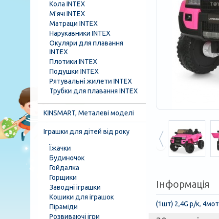
Кола INTEX
М'ячі INTEX
Матраци INTEX
Нарукавники INTEX
Окуляри для плавання
INTEX
Плотики INTEX
Подушки INTEX
Рятувальні жилети INTEX
Трубки для плавання INTEX
KINSMART, Металеві моделі
Іграшки для дітей від року
Їжачки
Будиночок
Гойдалка
Горщики
Інформація
Заводні іграшки
Кошики для іграшок
(1шт) 2,4G р/к, 4м
Піраміди
Розвиваючі ігри