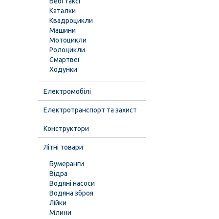
Бебі таксі
Каталки
Квадроцикли
Машини
Мотоцикли
Ролоцикли
Смартвеї
Ходунки
Електромобілі
Електротранспорт та захист
Конструктори
Літні товари
Бумеранги
Відра
Водяні насоси
Водяна зброя
Лійки
Млини