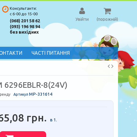
Консультанти:
с 6-00 до 15-00
Увійти
(порожній)
(068) 201 58 62
(093) 196 98 94
без вихідних
ОНТАКТИ
ЧАСТІ ПИТАННЯ
 6296EBLR-8(24V)
MP-331614
бренду
Артикул
65,08 грн.
в 1.