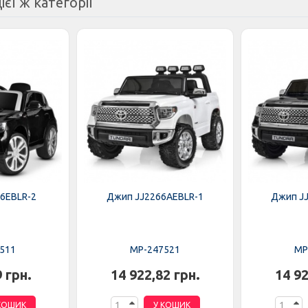
ієї ж категорії
6EBLR-2
Джип JJ2266AEBLR-1
Джип J
511
MP-247521
MP
9 грн.
14 922,82 грн.
14 92
КОШИК
У КОШИК