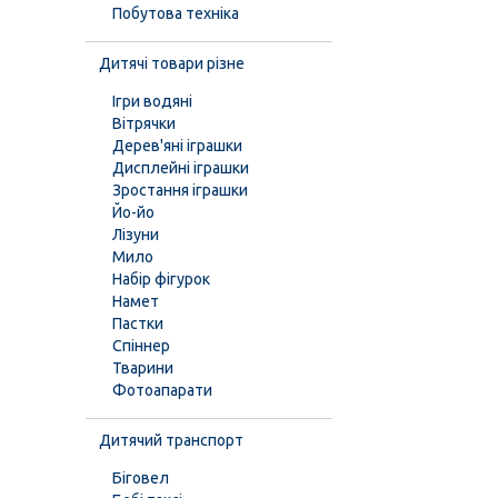
Побутова техніка
Дитячі товари різне
Ігри водяні
Вітрячки
Дерев'яні іграшки
Дисплейні іграшки
Зростання іграшки
Йо-йо
Лізуни
Мило
Набір фігурок
Намет
Пастки
Спіннер
Тварини
Фотоапарати
Дитячий транспорт
Біговел