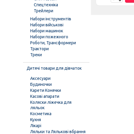
Спецтехніка
Трейлери
Набори інструментів
Набори військові
Набори машинок
Набори пожежного
Роботи, Трансформери
Трактори
Треки
Дитячі товари для дівчаток
Аксесуари
Будиночки
Карети Конячки
Касові апарати
Коляски ліжечка для
ляльок
Косметика
Кухня
Лікарі
Ляльки та Лялькові вбрання