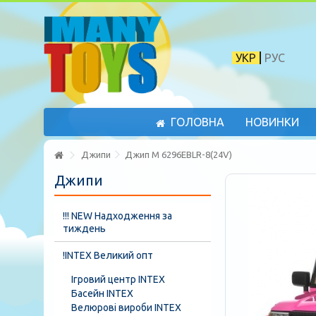
УКР
РУС
ГОЛОВНА
НОВИНКИ
Джипи
Джип M 6296EBLR-8(24V)
Джипи
!!! NEW Надходження за
тиждень
!INTEX Великий опт
Ігровий центр INTEX
Басейн INTEX
Велюрові вироби INTEX