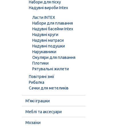
Набори для піску
Надувні вироби Intex
Ласти INTEX
Набори для плавання
Надувні басейни Intex
Надувні круги
Надувні матраси
Надувні подушки
Нарукавники
Окуляри для плавання
Плотики
Рятувальні жилети
Повітряні змії
Рибалка
Сачки для метеликів
М'які іграшки
Меблі та аксесуари
Мозаїки