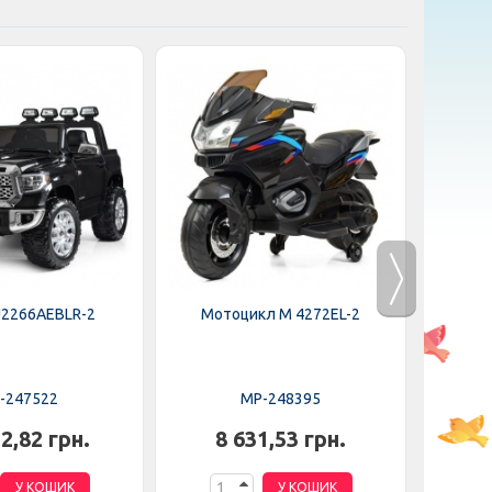
J2266AEBLR-2
Мотоцикл M 4272EL-2
Мот
-247522
MP-248395
2,82 грн.
8 631,53 грн.
6
У КОШИК
У КОШИК