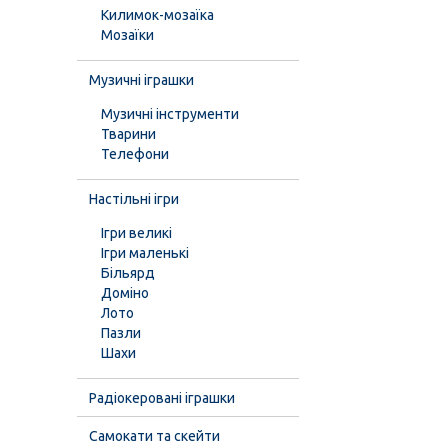
Килимок-мозаїка
Мозаїки
Музичні іграшки
Музичні інструменти
Тварини
Телефони
Настільні ігри
Ігри великі
Ігри маленькі
Більярд
Доміно
Лото
Пазли
Шахи
Радіокеровані іграшки
Самокати та скейти