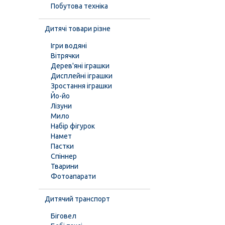
Побутова техніка
Дитячі товари різне
Ігри водяні
Вітрячки
Дерев'яні іграшки
Дисплейні іграшки
Зростання іграшки
Йо-йо
Лізуни
Мило
Набір фігурок
Намет
Пастки
Спіннер
Тварини
Фотоапарати
Дитячий транспорт
Біговел