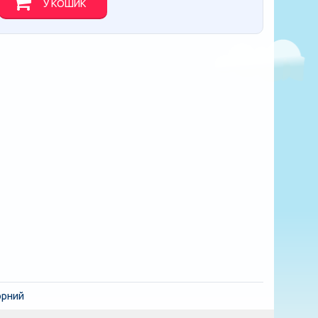
У КОШИК
чорний