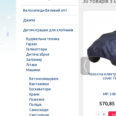
30 товарів з ц
Велосипеди Великий опт
Джипи
Дитячі іграшки для хлопчиків
Будівельна техніка
Гаражі
Гелікоптери
Дитяча зброя
Залізниці
Літаки
Машини
R-2
Джип JJ2266AEBLR-1
Чохол на елект
cover Т
Бетонозмішувачі
Вантажівки
Екскаватори
MP-247521
MP-240
Крани
Пожежні
н.
14 922,82 грн.
570,85
Поліція
Самоскиди
Сміттєвози
К
У КОШИК
У 