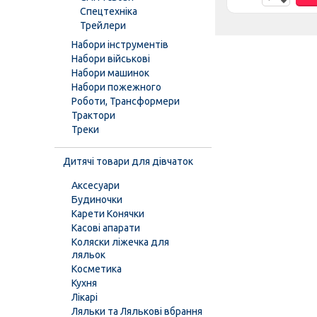
Спецтехніка
Трейлери
Набори інструментів
Набори військові
Набори машинок
Набори пожежного
Роботи, Трансформери
Трактори
Треки
Дитячі товари для дівчаток
Аксесуари
Будиночки
Карети Конячки
Касові апарати
Коляски ліжечка для
ляльок
Косметика
Кухня
Лікарі
Ляльки та Лялькові вбрання