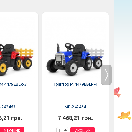
 M 4479EBLR-3
Трактор M 4479EBLR-4
Тра
-242463
MP-242464
8,21 грн.
7 468,21 грн.
7
У КОШИК
У КОШИК