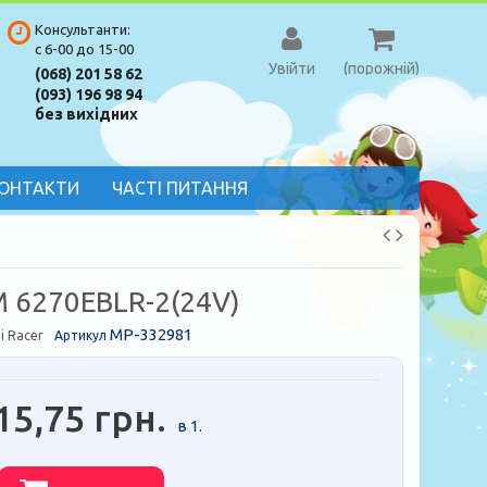
Консультанти:
с 6-00 до 15-00
Увійти
(порожній)
(068) 201 58 62
(093) 196 98 94
без вихідних
ОНТАКТИ
ЧАСТІ ПИТАННЯ
 6270EBLR-2(24V)
MP-332981
i Racer
Артикул
15,75 грн.
в 1.