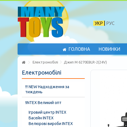
УКР
РУС
ГОЛОВНА
НОВИНКИ
Електромобілі
Джип M 6270EBLR-2(24V)
Електромобілі
!!! NEW Надходження за
тиждень
!INTEX Великий опт
Ігровий центр INTEX
Басейн INTEX
Велюрові вироби INTEX