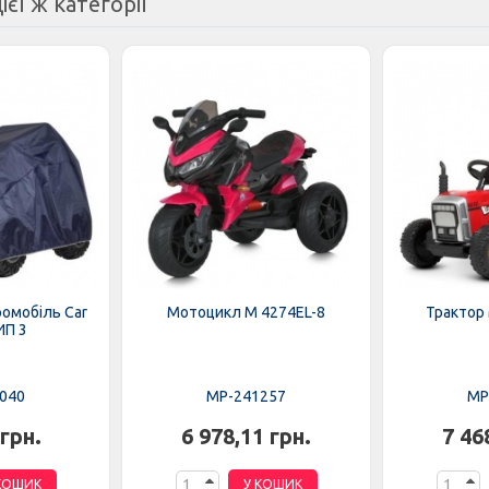
ієї ж категорії
ромобіль Car
Мотоцикл M 4274EL-8
Трактор
ИП 3
040
MP-241257
MP
 грн.
6 978,11 грн.
7 46
КОШИК
У КОШИК