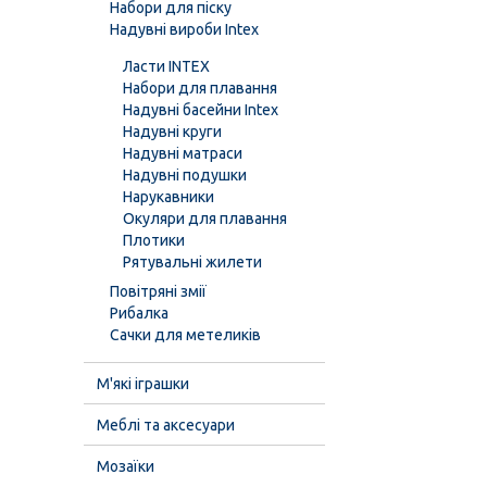
Набори для піску
Надувні вироби Intex
Ласти INTEX
Набори для плавання
Надувні басейни Intex
Надувні круги
Надувні матраси
Надувні подушки
Нарукавники
Окуляри для плавання
Плотики
Рятувальні жилети
Повітряні змії
Рибалка
Сачки для метеликів
М'які іграшки
Меблі та аксесуари
Мозаїки