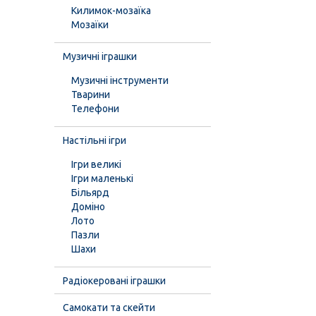
Килимок-мозаїка
Мозаїки
Музичні іграшки
Музичні інструменти
Тварини
Телефони
Настільні ігри
Ігри великі
Ігри маленькі
Більярд
Доміно
Лото
Пазли
Шахи
Радіокеровані іграшки
Самокати та скейти