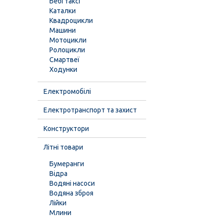
Бебі таксі
Каталки
Квадроцикли
Машини
Мотоцикли
Ролоцикли
Смартвеї
Ходунки
Електромобілі
Електротранспорт та захист
Конструктори
Літні товари
Бумеранги
Відра
Водяні насоси
Водяна зброя
Лійки
Млини