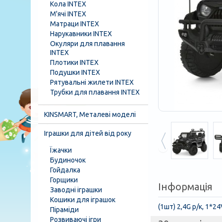
Кола INTEX
М'ячі INTEX
Матраци INTEX
Нарукавники INTEX
Окуляри для плавання
INTEX
Плотики INTEX
Подушки INTEX
Рятувальні жилети INTEX
Трубки для плавання INTEX
KINSMART, Металеві моделі
Іграшки для дітей від року
Їжачки
Будиночок
Гойдалка
Горщики
Інформація
Заводні іграшки
Кошики для іграшок
(1шт) 2,4G р/к, 1*2
Піраміди
Розвиваючі ігри