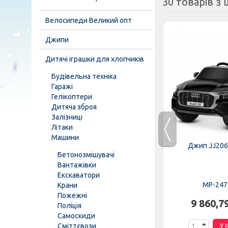
30 товарів з ц
Велосипеди Великий опт
Джипи
Дитячі іграшки для хлопчиків
Будівельна техніка
Гаражі
Гелікоптери
Дитяча зброя
Залізниці
Літаки
Машини
EBLR-6
Трактор M 4419EBLR-3
Джип JJ206
Бетонозмішувачі
Вантажівки
Екскаватори
MP-276689
MP-247
Крани
Пожежні
н.
8 446,37 грн.
9 860,7
Поліція
Самоскиди
Сміттєвози
К
У КОШИК
У 