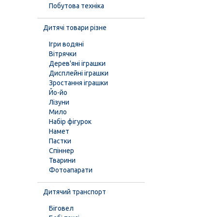
Побутова техніка
Дитячі товари різне
Ігри водяні
Вітрячки
Дерев'яні іграшки
Дисплейні іграшки
Зростання іграшки
Йо-йо
Лізуни
Мило
Набір фігурок
Намет
Пастки
Спіннер
Тварини
Фотоапарати
Дитячий транспорт
Біговел