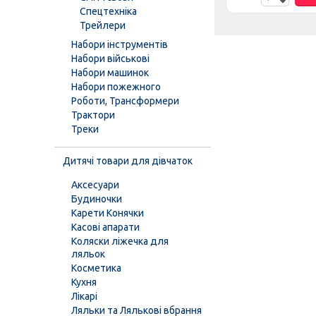
Спецтехніка
Трейлери
Набори інструментів
Набори військові
Набори машинок
Набори пожежного
Роботи, Трансформери
Трактори
Треки
Дитячі товари для дівчаток
Аксесуари
Будиночки
Карети Конячки
Касові апарати
Коляски ліжечка для
ляльок
Косметика
Кухня
Лікарі
Ляльки та Лялькові вбрання