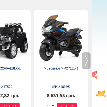
J2266AEBLR-2
Мотоцикл M 4272EL-2
Мот
-247522
MP-248395
2,82 грн.
8 631,53 грн.
6
У КОШИК
У КОШИК