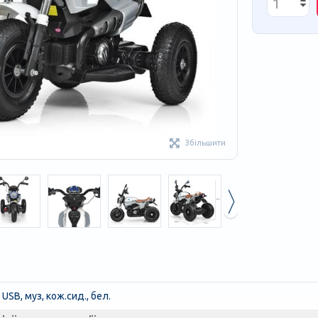
Збільшити
SB, муз, кож.сид., бел.