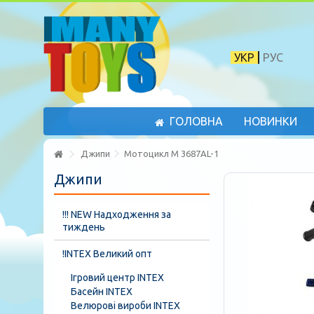
УКР
РУС
ГОЛОВНА
НОВИНКИ
Джипи
Мотоцикл M 3687AL-1
Джипи
!!! NEW Надходження за
тиждень
!INTEX Великий опт
Ігровий центр INTEX
Басейн INTEX
Велюрові вироби INTEX