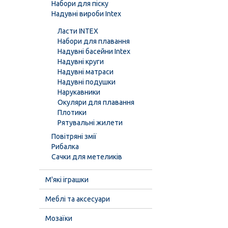
Набори для піску
Надувні вироби Intex
Ласти INTEX
Набори для плавання
Надувні басейни Intex
Надувні круги
Надувні матраси
Надувні подушки
Нарукавники
Окуляри для плавання
Плотики
Рятувальні жилети
Повітряні змії
Рибалка
Сачки для метеликів
М'які іграшки
Меблі та аксесуари
Мозаїки