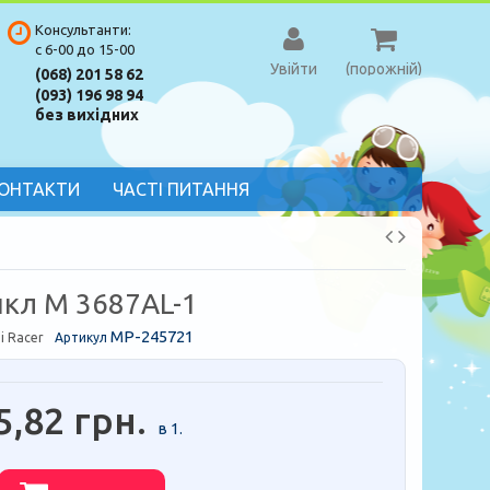
Консультанти:
с 6-00 до 15-00
Увійти
(порожній)
(068) 201 58 62
(093) 196 98 94
без вихідних
ОНТАКТИ
ЧАСТІ ПИТАННЯ
кл M 3687AL-1
MP-245721
i Racer
Артикул
5,82 грн.
в 1.