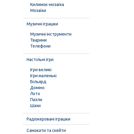
Килимок-мозаїка
Мозаїки
Музичні іграшки
Музичні інструменти
Тварини
Телефони
Настільні ігри
Ігри великі
Ігри маленькі
Більярд
Доміно
Лото
Пазли
Шахи
Радіокеровані іграшки
Самокати та скейти