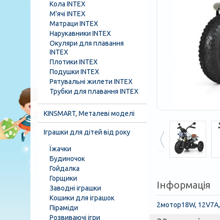
Кола INTEX
М'ячі INTEX
Матраци INTEX
Нарукавники INTEX
Окуляри для плавання
INTEX
Плотики INTEX
Подушки INTEX
Рятувальні жилети INTEX
Трубки для плавання INTEX
KINSMART, Металеві моделі
Іграшки для дітей від року
Їжачки
Будиночок
Гойдалка
Горщики
Інформація
Заводні іграшки
Кошики для іграшок
2мотор18W, 12V7A, U
Піраміди
Розвиваючі ігри