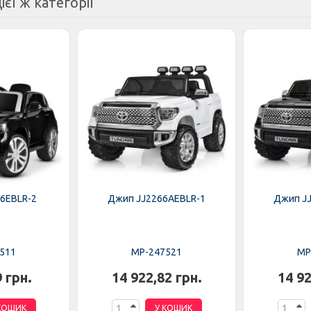
ієї ж категорії
6EBLR-2
Джип JJ2266AEBLR-1
Джип J
511
MP-247521
MP
9 грн.
14 922,82 грн.
14 92
КОШИК
У КОШИК