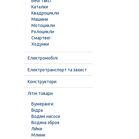
Бебі таксі
Каталки
Квадроцикли
Машини
Мотоцикли
Ролоцикли
Смартвеї
Ходунки
Електромобілі
Електротранспорт та захист
Конструктори
Літні товари
Бумеранги
Відра
Водяні насоси
Водяна зброя
Лійки
Млини